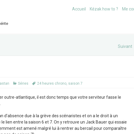
Accueil
Kézak how to ?
Me co
érite
Suivant
astan
Séries
24 heures chrono
,
saison 7
r outre-atlantique, il est donc temps que votre serviteur fasse le
.
n d’absence due à la grève des scénaristes et on a le droit à un
 le lien entre la saison 6 et 7. On y retrouve un Jack Bauer qui essaie
demment est amené malgré lui à rentrer au bercail pour comparaître