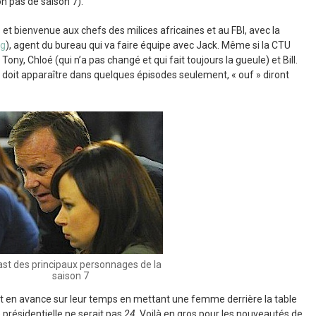
n pas de saison 7).
es et bienvenue aux chefs des milices africaines et au FBI, avec la
ng
), agent du bureau qui va faire équipe avec Jack. Même si la CTU
ny, Chloé (qui n’a pas changé et qui fait toujours la gueule) et Bill.
i doit apparaître dans quelques épisodes seulement, « ouf » diront
ast des principaux personnages de la
saison 7
ont en avance sur leur temps en mettant une femme derrière la table
 présidentielle ne serait pas
24
. Voilà en gros pour les nouveautés de