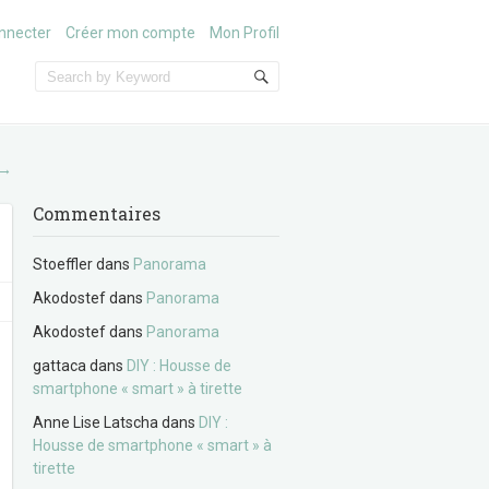
nnecter
Créer mon compte
Mon Profil
→
Commentaires
Stoeffler
dans
Panorama
Akodostef
dans
Panorama
Akodostef
dans
Panorama
gattaca
dans
DIY : Housse de
smartphone « smart » à tirette
Anne Lise Latscha
dans
DIY :
Housse de smartphone « smart » à
tirette