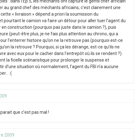
bles : dans l’Ep.5, les méchants ont capturé le gentil chef africain
er au grand chef des méchants africains, c’est clairement une
ette « livraison » dépend a priori la soumission du
 pourtant le camion va faire un détour pour aller tuer l’agent du
 en construction (pourquoi pas juste dans le camion ?), puis
ure (peut-être plus, je ne fais plus attention au chrono, qui a
ur l’enterrer histoire qu’on ne la retrouve pas (pourquoi est-ce
u’on la retrouve ? Pourquoi, si ça les dérange, est-ce qu’ils ne
re avec eux pour le cacher dans l’entrepôt où ils se rendent ?).
la ficelle scénaristique pour prolonger le suspense et
tir d’une situation où normalement, l’agent du FBI n’a aucune
er… :(
2009
parait que c’est pas mal !
re 2009