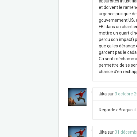
absurdités injustifia
et doivent le ramen
urgence puisque de c
gouvernement US, et
FBI dans un chantier
mettre un quart d’he
perdu son impact) po
que ça les dérange q
gardent pas le cadav
Ca sent méchamment 
permettre de se sor
chance d’en réchapp
Jika
sur
3 octobre 
Regardez Braquo, il 
Jika
sur
31 décemb