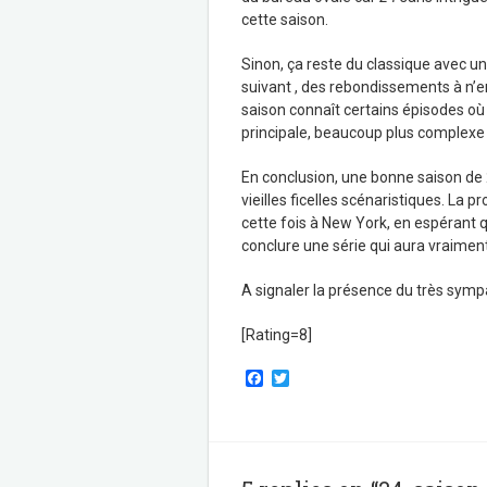
cette saison.
Sinon, ça reste du classique avec un
suivant , des rebondissements à n’en
saison connaît certains épisodes où 
principale, beaucoup plus complexe qu
En conclusion, une bonne saison de 
vieilles ficelles scénaristiques. La 
cette fois à New York, en espérant 
conclure une série qui aura vraimen
A signaler la présence du très symp
[Rating=8]
F
T
a
w
c
i
e
t
b
t
o
e
o
r