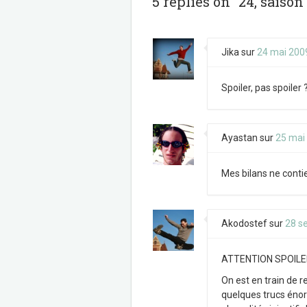
5 replies on “24, saison 
k
Jika
sur
24 mai 200
Spoiler, pas spoiler ?
Ayastan
sur
25 mai
Mes bilans ne conti
Akodostef
sur
28 s
ATTENTION SPOIL
On est en train de r
quelques trucs énor