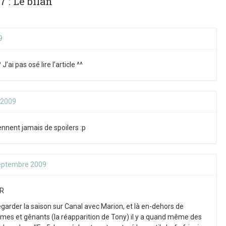
7 : Le bilan”
9
 J’ai pas osé lire l’article ^^
 2009
ennent jamais de spoilers :p
eptembre 2009
ER
egarder la saison sur Canal avec Marion, et là en-dehors de
mes et gênants (la réapparition de Tony) il y a quand même des