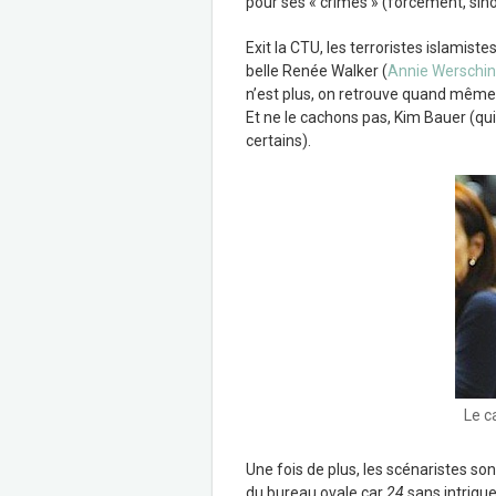
pour ses « crimes » (forcément, sino
Exit la CTU, les terroristes islamist
belle Renée Walker (
Annie Werschi
n’est plus, on retrouve quand même To
Et ne le cachons pas, Kim Bauer (qu
certains).
Le c
Une fois de plus, les scénaristes s
du bureau ovale car
24
sans intrigue