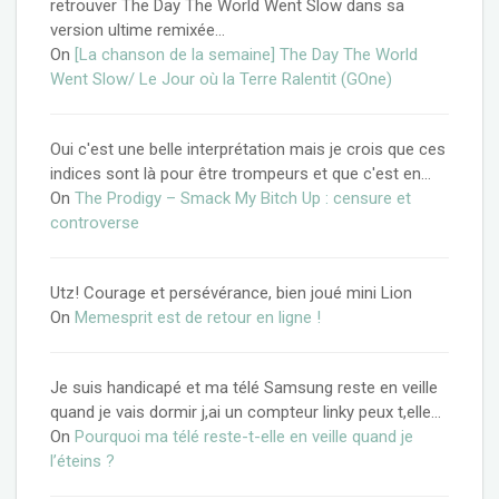
retrouver The Day The World Went Slow dans sa
version ultime remixée…
On
[La chanson de la semaine] The Day The World
Went Slow/ Le Jour où la Terre Ralentit (GOne)
Oui c'est une belle interprétation mais je crois que ces
indices sont là pour être trompeurs et que c'est en…
On
The Prodigy – Smack My Bitch Up : censure et
controverse
Utz! Courage et persévérance, bien joué mini Lion
On
Memesprit est de retour en ligne !
Je suis handicapé et ma télé Samsung reste en veille
quand je vais dormir j,ai un compteur linky peux t,elle…
On
Pourquoi ma télé reste-t-elle en veille quand je
l’éteins ?