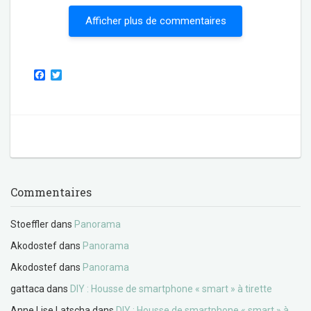
Afficher plus de commentaires
F
T
a
w
c
i
e
t
b
t
o
e
o
r
k
Commentaires
Stoeffler
dans
Panorama
Akodostef
dans
Panorama
Akodostef
dans
Panorama
gattaca
dans
DIY : Housse de smartphone « smart » à tirette
Anne Lise Latscha
dans
DIY : Housse de smartphone « smart » à