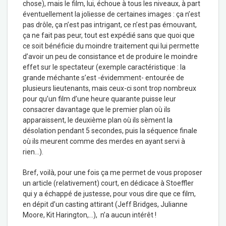
chose), mais le film, lui, échoue à tous les niveaux, à part
éventuellement la joliesse de certaines images : ça n’est
pas drôle, ça n’est pas intrigant, ce n’est pas émouvant,
ça ne fait pas peur, tout est expédié sans que quoi que
ce soit bénéficie du moindre traitement qui lui permette
d’avoir un peu de consistance et de produire le moindre
effet sur le spectateur (exemple caractéristique : la
grande méchante s’est -évidemment- entourée de
plusieurs lieutenants, mais ceux-ci sont trop nombreux
pour qu’un film d’une heure quarante puisse leur
consacrer davantage que le premier plan où ils
apparaissent, le deuxième plan où ils sèment la
désolation pendant 5 secondes, puis la séquence finale
où ils meurent comme des merdes en ayant servi à
rien…).
Bref, voilà, pour une fois ça me permet de vous proposer
un article (relativement) court, en dédicace à Stoeffler
qui y a échappé de justesse, pour vous dire que ce film,
en dépit d’un casting attirant (Jeff Bridges, Julianne
Moore, Kit Harington,…), n’a aucun intérêt !