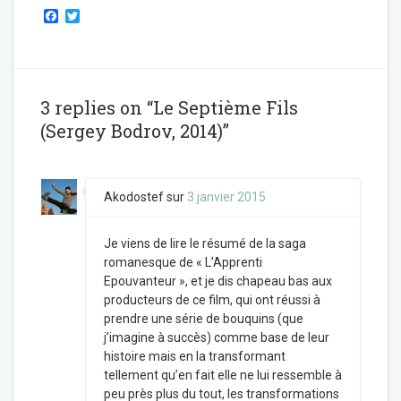
F
T
a
w
c
i
e
t
b
t
o
e
o
r
3 replies on “Le Septième Fils
k
(Sergey Bodrov, 2014)”
Akodostef
sur
3 janvier 2015
Je viens de lire le résumé de la saga
romanesque de « L’Apprenti
Epouvanteur », et je dis chapeau bas aux
producteurs de ce film, qui ont réussi à
prendre une série de bouquins (que
j’imagine à succès) comme base de leur
histoire mais en la transformant
tellement qu’en fait elle ne lui ressemble à
peu près plus du tout, les transformations