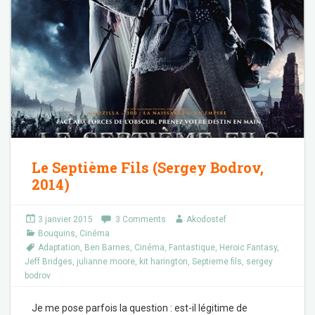
Le Septième Fils (Sergey Bodrov,
2014)
3 janvier 2015
3 Comments
Akodostef
Bouquins
,
Cinéma
Adaptation
,
Ben Barnes
,
Cinéma
,
Fantastique
,
Heroic Fantasy
,
Jeff Bridges
,
julianne moore
,
kit harington
,
Septieme fils
,
sergey
bodrov
Je me pose parfois la question : est-il légitime de