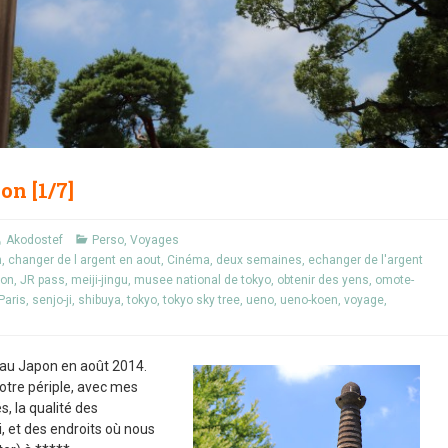
n [1/7]
Akodostef
Perso
,
Voyages
n
,
changer de l argent en aout
,
Cinéma
,
deux semaines
,
echanger de l'argent
pon
,
JR pass
,
meiji-jingu
,
musee national de tokyo
,
obtenir des yens
,
omote-
Paris
,
senjo-ji
,
shibuya
,
tokyo
,
tokyo sky tree
,
ueno
,
ueno-koen
,
voyage
,
 au Japon en août 2014.
notre périple, avec mes
és, la qualité des
 et des endroits où nous