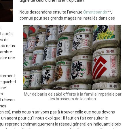
digne de celui d’une forêt tropicale !
Nous descendons ensuite l’avenue
Omotesando
**,
connue pour ses grands magasins installés dans des
i
et après
eu de
 -où nous
hambre-
aire une
oprement
e guichet
 une
rs
Mur de barils de saké offerts à la famille Impériale par
les brasseurs de la nation
l réseau
gnes
ies), mais nous n’arrivons pas à trouver celle que nous devons
 agent pour qu’il nous explique : il faut en fait consulter le
i reprend schématiquement le réseau général en indiquant le prix