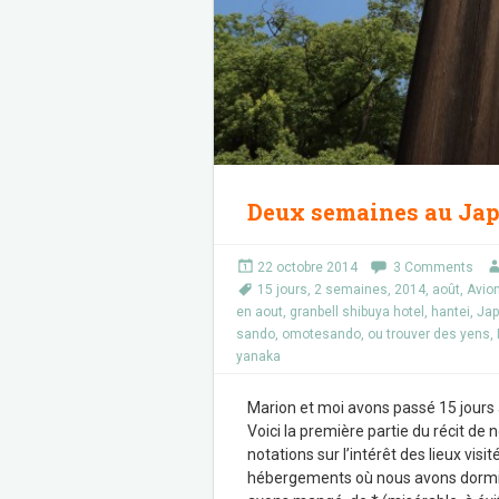
Deux semaines au Japo
22 octobre 2014
3 Comments
15 jours
,
2 semaines
,
2014
,
août
,
Avio
en aout
,
granbell shibuya hotel
,
hantei
,
Ja
sando
,
omotesando
,
ou trouver des yens
,
yanaka
Marion et moi avons passé 15 jours
Voici la première partie du récit de 
notations sur l’intérêt des lieux visit
hébergements où nous avons dormi,