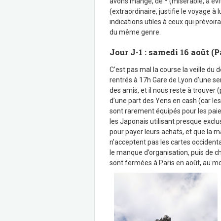
avons mangé, de * (misérable, à évi
(extraordinaire, justifie le voyage à 
indications utiles à ceux qui prévoi
du même genre.
Jour J-1 : samedi 16 août (P
C’est pas mal la course la veille d
rentrés à 17h Gare de Lyon d’une 
des amis, et il nous reste à trouver 
d’une part des Yens en cash (car 
sont rarement équipés pour les pai
les Japonais utilisant presque excl
pour payer leurs achats, et que la m
n’acceptent pas les cartes occidenta
le manque d’organisation, puis de 
sont fermées à Paris en août, au mom