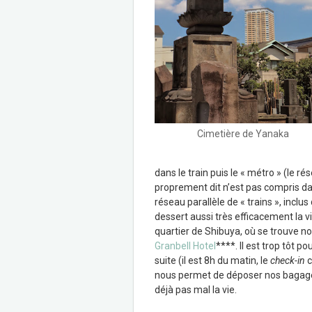
Cimetière de Yanaka
dans le train puis le « métro » (le r
proprement dit n’est pas compris dan
réseau parallèle de « trains », inclus
dessert aussi très efficacement la vil
quartier de Shibuya, où se trouve not
Granbell Hotel
****. Il est trop tôt 
suite (il est 8h du matin, le
check-in
c
nous permet de déposer nos bagages
déjà pas mal la vie.