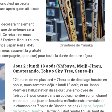
onc c’est un peu la
re après qu’on ait laissé
ne décollera finalement
– une demi-heure sera
l. Ce retard ne nous
 l’arrivée, il nous faudra
ence Japan Rail à 7h45
Cimetière de Yanaka
ui nous assurent la gratuité
ale compagnie japonaise) pour toute la durée de notre séjour.
Jour 2 : lundi 18 août (Shibuya, Meiji-Jingu,
Omotesando, Tokyo Sky Tree, Senso-ji)
12 heures de vol plus tard + 7 heures de décalage horaire en
bonus, nous sommes déjà le lundi 18 août, et au Japon.
Première hallucination du séjour : une employée de
l’aéroport nous croise dans un couloir, montée sur un chariot
électrique… qui joue en boucle la mélodie instrumentale de
la chanson des 7 nains de Blanche-neige («
Hey ho, Hey ho !
On rentre du boulot
« … le truc qui doit rendre fou au bout de