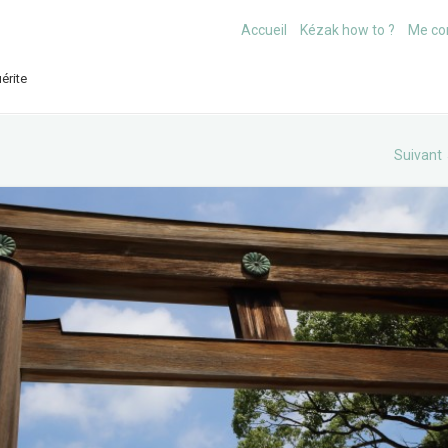
Accueil
Kézak how to ?
Me co
érite
Suivant