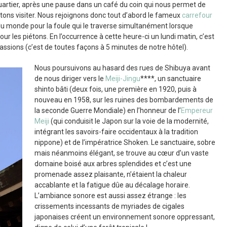
uartier, après une pause dans un café du coin qui nous permet de
itons visiter. Nous rejoignons donc tout d’abord le fameux
carrefour
 du monde pour la foule qui le traverse simultanément lorsque
ur les piétons. En l’occurrence à cette heure-ci un lundi matin, c’est
passions (c’est de toutes façons à 5 minutes de notre hôtel).
Nous poursuivons au hasard des rues de Shibuya avant
de nous diriger vers le
Meiji-Jingu
****, un sanctuaire
shinto bâti (deux fois, une première en 1920, puis à
nouveau en 1958, sur les ruines des bombardements de
la seconde Guerre Mondiale) en l’honneur de l’
Empereur
Meiji
(qui conduisit le Japon sur la voie de la modernité,
intégrant les savoirs-faire occidentaux à la tradition
nippone) et de l’impératrice Shoken. Le sanctuaire, sobre
mais néanmoins élégant, se trouve au cœur d’un vaste
domaine boisé aux arbres splendides et c’est une
promenade assez plaisante, n’étaient la chaleur
accablante et la fatigue dûe au décalage horaire.
L’ambiance sonore est aussi assez étrange : les
crissements incessants de myriades de cigales
japonaises créent un environnement sonore oppressant,