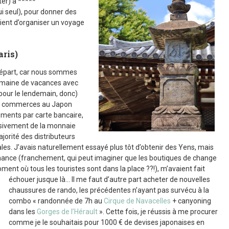
ter) à *****
lui seul), pour donner des
raient d’organiser un voyage
aris)
u départ, car nous sommes
semaine de vacances avec
(pour le lendemain, donc)
les commerces au Japon
ements par carte bancaire,
usivement de la monnaie
ajorité des distributeurs
les. J’avais naturellement essayé plus tôt d’obtenir des Yens, mais
chance (franchement, qui peut imaginer que les boutiques de change
ent où tous les touristes sont dans la place ??!), m’avaient fait
échouer jusque là…
Il me faut d’autre part acheter de nouvelles
chaussures de rando, les précédentes n’ayant pas survécu à la
combo « randonnée de 7h au
Cirque de Navacelles
+ canyoning
dans les
Gorges de l’Hérault
». Cette fois, je réussis à me procurer
comme je le souhaitais pour 1000 € de devises japonaises en