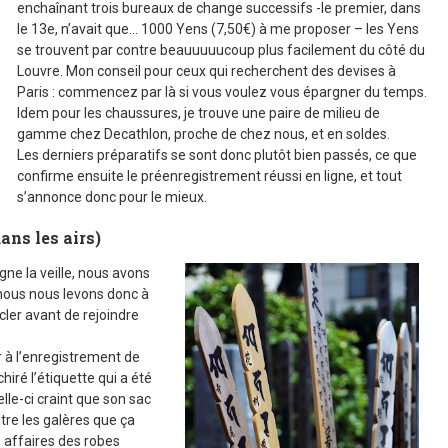
enchaînant trois bureaux de change successifs -le premier, dans
le 13e, n’avait que… 1000 Yens (7,50€) à me proposer – les Yens
se trouvent par contre beauuuuucoup plus facilement du côté du
Louvre. Mon conseil pour ceux qui recherchent des devises à
Paris : commencez par là si vous voulez vous épargner du temps.
Idem pour les chaussures, je trouve une paire de milieu de
gamme chez Decathlon, proche de chez nous, et en soldes.
Les derniers préparatifs se sont donc plutôt bien passés, ce que
confirme ensuite le préenregistrement réussi en ligne, et tout
s’annonce donc pour le mieux.
ans les airs)
gne la veille, nous avons
 nous nous levons donc à
cler avant de rejoindre
 à l’enregistrement de
iré l’étiquette qui a été
lle-ci craint que son sac
re les galères que ça
s affaires des robes