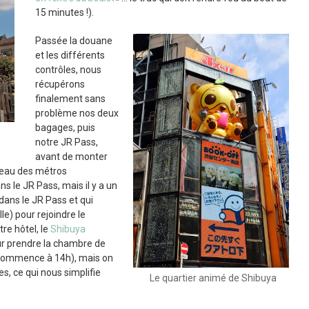
15 minutes !).
Passée la douane
et les différents
contrôles, nous
récupérons
finalement sans
problème nos deux
bagages, puis
notre JR Pass,
avant de monter
éseau des métros
s le JR Pass, mais il y a un
 dans le JR Pass et qui
le) pour rejoindre le
re hôtel, le
Shibuya
pour prendre la chambre de
ommence à 14h), mais on
, ce qui nous simplifie
Le quartier animé de Shibuya