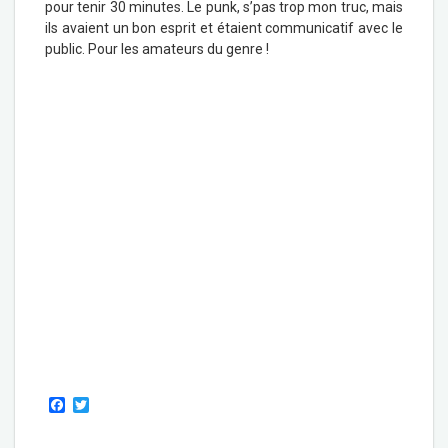
pour tenir 30 minutes. Le punk, s’pas trop mon truc, mais
ils avaient un bon esprit et étaient communicatif avec le
public. Pour les amateurs du genre !
F
T
a
w
c
i