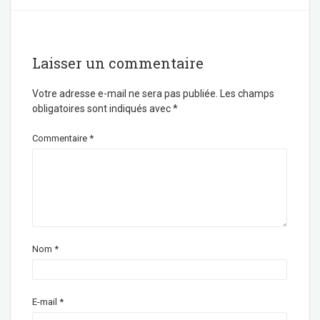
e
t
b
t
o
e
o
r
k
Laisser un commentaire
Votre adresse e-mail ne sera pas publiée.
Les champs
obligatoires sont indiqués avec
*
Commentaire
*
Nom
*
E-mail
*