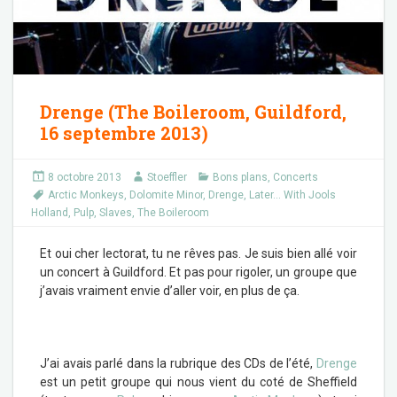
Drenge (The Boileroom, Guildford,
16 septembre 2013)
8 octobre 2013
Stoeffler
Bons plans
,
Concerts
Arctic Monkeys
,
Dolomite Minor
,
Drenge
,
Later... With Jools
Holland
,
Pulp
,
Slaves
,
The Boileroom
Et oui cher lectorat, tu ne rêves pas. Je suis bien allé voir
un concert à Guildford. Et pas pour rigoler, un groupe que
j’avais vraiment envie d’aller voir, en plus de ça.
J’ai avais parlé dans la rubrique des CDs de l’été,
Drenge
est un petit groupe qui nous vient du coté de Sheffield