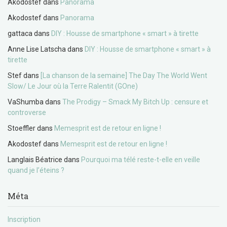
Akodostef
dans
Panorama
Akodostef
dans
Panorama
gattaca
dans
DIY : Housse de smartphone « smart » à tirette
Anne Lise Latscha
dans
DIY : Housse de smartphone « smart » à
tirette
Stef
dans
[La chanson de la semaine] The Day The World Went
Slow/ Le Jour où la Terre Ralentit (GOne)
VaShumba
dans
The Prodigy – Smack My Bitch Up : censure et
controverse
Stoeffler
dans
Memesprit est de retour en ligne !
Akodostef
dans
Memesprit est de retour en ligne !
Langlais Béatrice
dans
Pourquoi ma télé reste-t-elle en veille
quand je l’éteins ?
Méta
Inscription