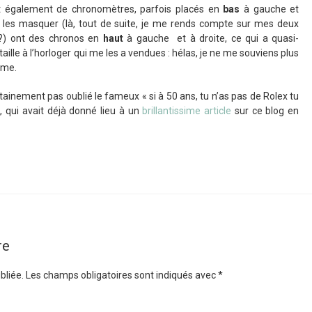
nt également de chronomètres, parfois placés en
bas
à gauche et
 les masquer (là, tout de suite, je me rends compte sur mes deux
 ?) ont des chronos en
haut
à gauche et à droite, ce qui a quasi-
lle à l’horloger qui me les a vendues : hélas, je ne me souviens plus
mme.
tainement pas oublié le fameux « si à 50 ans, tu n’as pas de Rolex tu
, qui avait déjà donné lieu à un
brillantissime article
sur ce blog en
re
bliée.
Les champs obligatoires sont indiqués avec
*