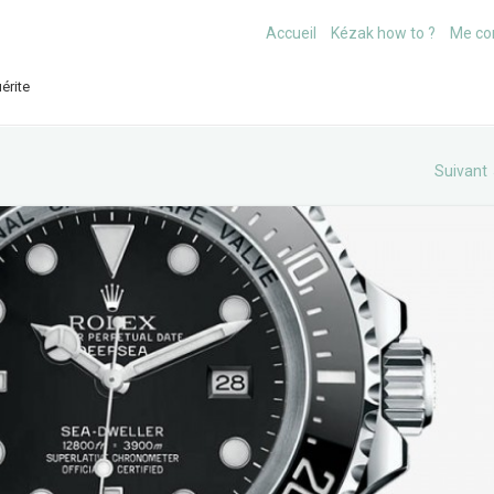
Accueil
Kézak how to ?
Me co
érite
Suivant