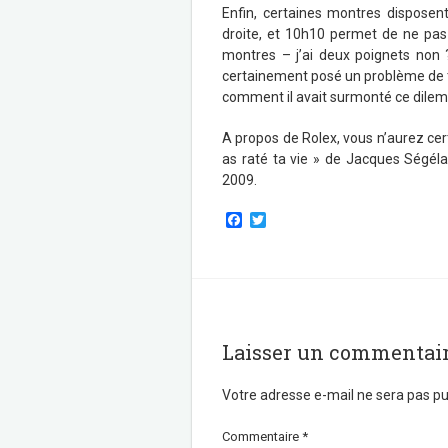
Enfin, certaines montres dispose
droite, et 10h10 permet de ne pas
montres – j’ai deux poignets non
certainement posé un problème de tai
comment il avait surmonté ce dile
A propos de Rolex, vous n’aurez cer
as raté ta vie » de Jacques Ségéla
2009.
F
T
a
w
c
i
e
t
b
t
o
e
o
r
k
Laisser un commentai
Votre adresse e-mail ne sera pas pu
Commentaire
*