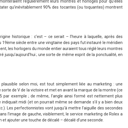
monteraient régulièrement leurs montres et horloges pour qu’elles
stater qu’inévitablement 90% des tocantes (ou toquantes) montrent
rigine historique : c’est – ce serait – l’heure à laquelle, après des
u 19ème siècle entre une vingtaine des pays fut instauré le méridien
ent, les horlogers du monde entier auraient tous réglé leurs montres
uré jusqu’aujourd’hui ; une sorte de même esprit de la ponctualité, en
s plausible selon moi, est tout simplement liée au marketing : une
orte de V de la victoire et met en avant la marque de la montre (ce
05 par exemple ; de même, l’angle ainsi formé est nettement plus
re indiquait midi (et on pourrait même se demande s’il y a bien deux
tc.). Les perfectionnistes vont jusqu’à mettre l’aiguille des secondes
(dans l’image de gauche, visiblement, le service marketing de Rolex a
in et ajouter une touche de décalé – décalé d’une seconde.