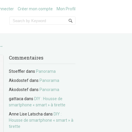
nnecter
Créer mon compte
Mon Profil
→
Commentaires
Stoeffler
dans
Panorama
Akodostef
dans
Panorama
Akodostef
dans
Panorama
gattaca
dans
DIY : Housse de
smartphone « smart » à tirette
Anne Lise Latscha
dans
DIY :
Housse de smartphone « smart » à
tirette