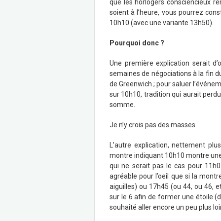
que les horlogers consciencieux re
soient à l’heure, vous pourrez con
10h10 (avec une variante 13h50).
Pourquoi donc ?
Une première explication serait d’o
semaines de négociations à la fin d
de Greenwich ; pour saluer l’événem
sur 10h10, tradition qui aurait perd
somme.
Je n’y crois pas des masses.
L’autre explication, nettement plu
montre indiquant 10h10 montre une s
qui ne serait pas le cas pour 11h
agréable pour l’oeil que si la mont
aiguilles) ou 17h45 (ou 44, ou 46, e
sur le 6 afin de former une étoile 
souhaité aller encore un peu plus lo