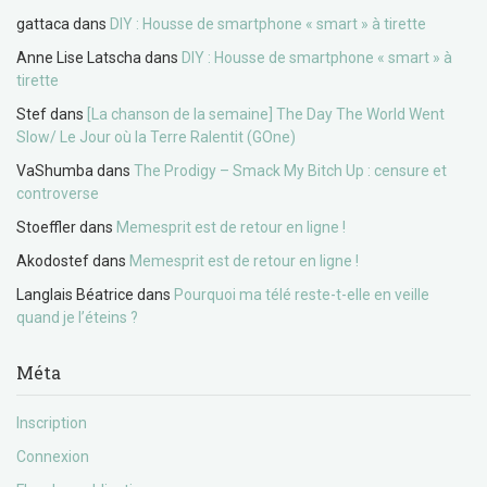
gattaca
dans
DIY : Housse de smartphone « smart » à tirette
Anne Lise Latscha
dans
DIY : Housse de smartphone « smart » à
tirette
Stef
dans
[La chanson de la semaine] The Day The World Went
Slow/ Le Jour où la Terre Ralentit (GOne)
VaShumba
dans
The Prodigy – Smack My Bitch Up : censure et
controverse
Stoeffler
dans
Memesprit est de retour en ligne !
Akodostef
dans
Memesprit est de retour en ligne !
Langlais Béatrice
dans
Pourquoi ma télé reste-t-elle en veille
quand je l’éteins ?
Méta
Inscription
Connexion