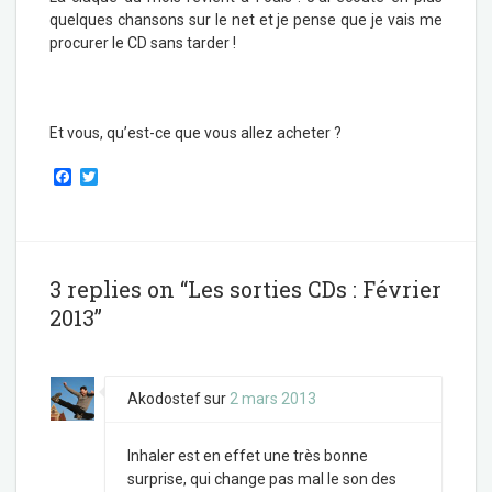
quelques chansons sur le net et je pense que je vais me
procurer le CD sans tarder !
Et vous, qu’est-ce que vous allez acheter ?
F
T
a
w
c
i
e
t
b
t
o
e
o
r
3 replies on “Les sorties CDs : Février
k
2013”
Akodostef
sur
2 mars 2013
Inhaler est en effet une très bonne
surprise, qui change pas mal le son des