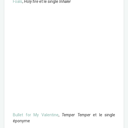
Foals
,
Holy fire
et le single
Inhaler
Bullet for My Valentine
,
Temper Temper
et le single
éponyme