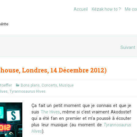
Accueil
Kézak how to ?
Me co
érite
Suivant
house, Londres, 14 Décembre 2012)
toeffler
Bons plans
,
Concerts
,
Musique
Hives
,
Tyrannosaurus Hives
Ça fait un petit moment que je connais et que je
suis
The Hives
, même si c’est vraiment Akodostef
qui a été fan en premier et m’a poussé à écouter
plus leur musique (au moment de
Tyrannosaurus
Hives
).