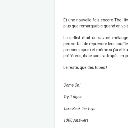
Et une nouvelle fois encore The Hi
plus que remarquable quand on voit l
La setlist était un savant mélang
permettait de reprendre leur souffl
premiers opus) et même si j’ai été
préférées, ils se sont rattrapés en 
Le reste, que des tubes !
Come On!
Try It Again
Take Back the Toys
1000 Answers