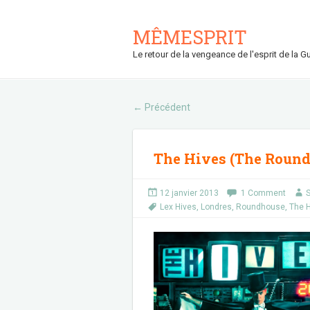
MÊMESPRIT
Le retour de la vengeance de l'esprit de la Gu
Précédent
←
The Hives (The Round
12 janvier 2013
1 Comment
S
Lex Hives
,
Londres
,
Roundhouse
,
The 