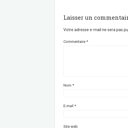
o
e
o
r
k
Laisser un commentai
Votre adresse e-mail ne sera pas pu
Commentaire
*
Nom
*
E-mail
*
Site web