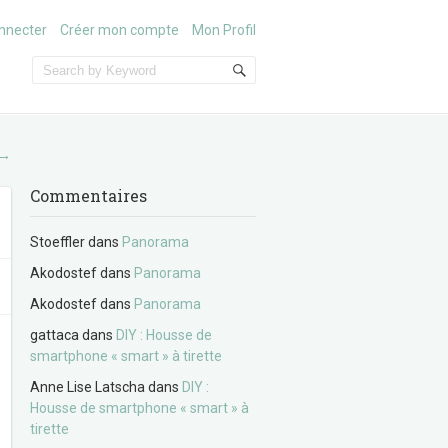
nnecter
Créer mon compte
Mon Profil
→
Commentaires
Stoeffler
dans
Panorama
Akodostef
dans
Panorama
Akodostef
dans
Panorama
gattaca
dans
DIY : Housse de
smartphone « smart » à tirette
Anne Lise Latscha
dans
DIY :
Housse de smartphone « smart » à
tirette