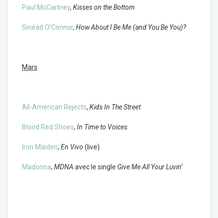
Paul McCartney
,
Kisses on the Bottom
Sinéad O’Connor
,
How About I Be Me (and You Be You)?
.
Mars
.
All-American Rejects
,
Kids In The Street
Blood Red Shoes
,
In Time to Voices
Iron Maiden
,
En Vivo
(live)
Madonna
,
MDNA
avec le single
Give Me All Your Luvin’