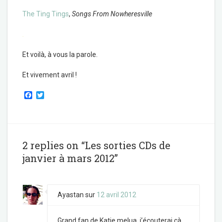
The Ting Tings
,
Songs From Nowheresville
.
Et voilà, à vous la parole.
Et vivement avril !
F
T
a
w
c
i
e
t
b
t
o
e
o
r
2 replies on “Les sorties CDs de
k
janvier à mars 2012”
Ayastan
sur
12 avril 2012
Grand fan de Katie melua, j’écouterai çà