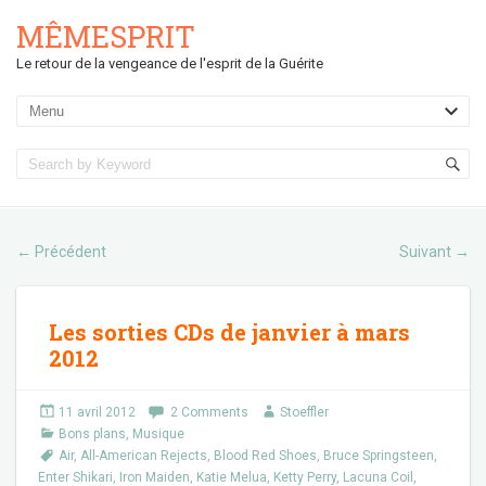
MÊMESPRIT
Le retour de la vengeance de l'esprit de la Guérite
Précédent
Suivant
←
→
Les sorties CDs de janvier à mars
2012
11 avril 2012
2 Comments
Stoeffler
Bons plans
,
Musique
Air
,
All-American Rejects
,
Blood Red Shoes
,
Bruce Springsteen
,
Enter Shikari
,
Iron Maiden
,
Katie Melua
,
Ketty Perry
,
Lacuna Coil
,