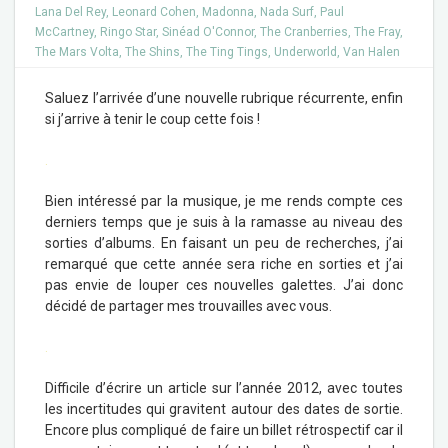
Lana Del Rey
,
Leonard Cohen
,
Madonna
,
Nada Surf
,
Paul
McCartney
,
Ringo Star
,
Sinéad O'Connor
,
The Cranberries
,
The Fray
,
The Mars Volta
,
The Shins
,
The Ting Tings
,
Underworld
,
Van Halen
Saluez l’arrivée d’une nouvelle rubrique récurrente, enfin
si j’arrive à tenir le coup cette fois !
.
Bien intéressé par la musique, je me rends compte ces
derniers temps que je suis à la ramasse au niveau des
sorties d’albums. En faisant un peu de recherches, j’ai
remarqué que cette année sera riche en sorties et j’ai
pas envie de louper ces nouvelles galettes. J’ai donc
décidé de partager mes trouvailles avec vous.
.
Difficile d’écrire un article sur l’année 2012, avec toutes
les incertitudes qui gravitent autour des dates de sortie.
Encore plus compliqué de faire un billet rétrospectif car il