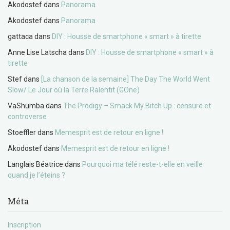
Akodostef
dans
Panorama
Akodostef
dans
Panorama
gattaca
dans
DIY : Housse de smartphone « smart » à tirette
Anne Lise Latscha
dans
DIY : Housse de smartphone « smart » à
tirette
Stef
dans
[La chanson de la semaine] The Day The World Went
Slow/ Le Jour où la Terre Ralentit (GOne)
VaShumba
dans
The Prodigy – Smack My Bitch Up : censure et
controverse
Stoeffler
dans
Memesprit est de retour en ligne !
Akodostef
dans
Memesprit est de retour en ligne !
Langlais Béatrice
dans
Pourquoi ma télé reste-t-elle en veille
quand je l’éteins ?
Méta
Inscription