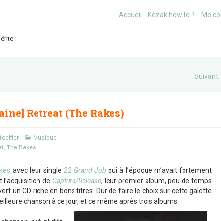
Accueil
Kézak how to ?
Me co
érite
Suivant
aine] Retreat (The Rakes)
toeffler
Musique
at
,
The Rakes
kes
avec leur single
22 Grand Job
qui à l’époque m’avait fortement
 l’acquisition de
Capture/Release
, leur premier album, peu de temps
ert un CD riche en bons titres. Dur de faire le choix sur cette galette
eilleure chanson à ce jour, et ce même après trois albums.