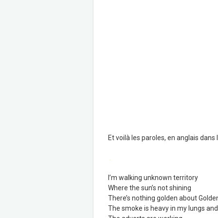
Et voilà les paroles, en anglais dans l
.
I’m walking unknown territory
Where the sun’s not shining
There’s nothing golden about Golde
The smoke is heavy in my lungs and