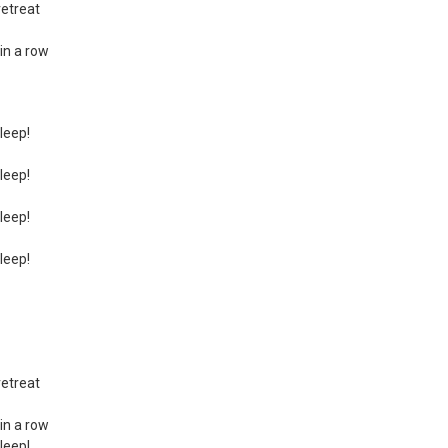
retreat
 in a row
leep!
leep!
leep!
leep!
retreat
 in a row
leep!