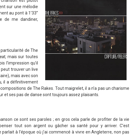
a chanson est plutôt
nt sur une mélodie
ment au pont à 1’33’’
ble de me dandiner,
 particularité de The
eat
, mais sur toutes
s l’impression qu’il
n peut trouver un live
aire), mais avec son
 il a définitivement
compositions de The Rakes. Tout maigrelet, il a n’a pas un charisme
 et ses pas de danse sont toujours assez plaisants.
anson ce sont ses paroles ; en gros cela parle de profiter de la vie
penser tout son argent ou gâcher sa santé pour y arriver. C’est
arlait à l’époque où j’ai commencé à vivre en Angleterre, non pas