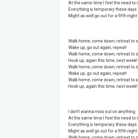
At the same time I feel the need to 
Everything is temporary these days
Might as well go out for a fifth night
.
Walk home, come down, retreat to s
Wake up, go out again, repeat!
Walk home, come down, retreat to s
Hook up, again this time, next week!
Walk home, come down, retreat to s
Wake up, go out again, repeat!
Walk home, come down, retreat to s
Hook up, again this time, next week!
.
I don’t wanna miss out on anything
At the same time I feel the need to 
Everything is temporary these days
Might as well go out for a fifth night
Walk home, come down, retreat to s