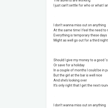
The adverts are working
I just can’t settle for who or what I 
.
I don’t wanna miss out on anything
At the same time I feel the need to 
Everything is temporary these days
Might as well go out for a third night
.
Should I give my money to a good ‘
Or save for a holiday
In a couple of months I could be in 
But the girl at the bar is well nice
And she’s looking over
It’s only right that I get the next roun
.
I don’t wanna miss out on anything