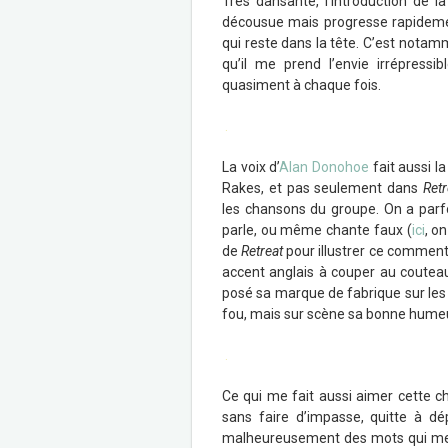
Très dansante, l’introduction de l
décousue mais progresse rapideme
qui reste dans la tête. C’est notam
qu’il me prend l’envie irrépressi
quasiment à chaque fois.
.
La voix d’
Alan Donohoe
fait aussi la
Rakes, et pas seulement dans
Retr
les chansons du groupe. On a parfoi
parle, ou même chante faux (
ici
, o
de
Retreat
pour illustrer ce comment
accent anglais à couper au couteau,
posé sa marque de fabrique sur les 
fou, mais sur scène sa bonne humeur
.
Ce qui me fait aussi aimer cette ch
sans faire d’impasse, quitte à dé
malheureusement des mots qui me p