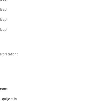
leep!
leep!
leep!
erprétation :
umons
 qui je suis