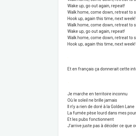
Wake up, go out again, repeat!
Walk home, come down, retreat to s
Hook up, again this time, next week!
Walk home, come down, retreat to s
Wake up, go out again, repeat!
Walk home, come down, retreat to s
Hook up, again this time, next week!
.
Et en français ça donnerait cette int
.
Je marche en territoire inconnu
Où le soleil ne brille jamais
Il n’y a rien de doré à la Golden Lane
La fumée pèse lourd dans mes po
Et les pubs fonctionnent
J’arrive juste pas à décider ce que ou