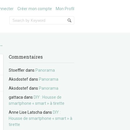
nnecter
Créer mon compte
Mon Profil
→
Commentaires
Stoeffler
dans
Panorama
Akodostef
dans
Panorama
Akodostef
dans
Panorama
gattaca
dans
DIY : Housse de
smartphone « smart » à tirette
Anne Lise Latscha
dans
DIY :
Housse de smartphone « smart » à
tirette