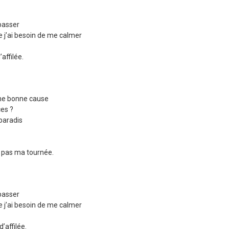
passer
 j’ai besoin de me calmer
affilée.
une bonne cause
es ?
 paradis
e pas ma tournée.
passer
 j’ai besoin de me calmer
’affilée.