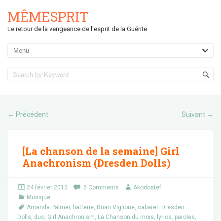
MÊMESPRIT
Le retour de la vengeance de l'esprit de la Guérite
Précédent
Suivant
←
→
[La chanson de la semaine] Girl
Anachronism (Dresden Dolls)
24 février 2012
5 Comments
Akodostef
Musique
Amanda Palmer
,
batterie
,
Brian Viglione
,
cabaret
,
Dresden
Dolls
,
duo
,
Girl Anachronism
,
La Chanson du mois
,
lyrics
,
paroles
,