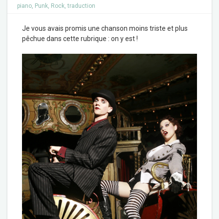
piano
,
Punk
,
Rock
,
traduction
Je vous avais promis une chanson moins triste et plus
pêchue dans cette rubrique : on y est !