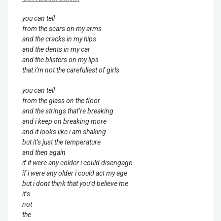
you can tell
from the scars on my arms
and the cracks in my hips
and the dents in my car
and the blisters on my lips
that i’m not the carefullest of girls
you can tell
from the glass on the floor
and the strings that’re breaking
and i keep on breaking more
and it looks like i am shaking
but it’s just the temperature
and then again
if it were any colder i could disengage
if i were any older i could act my age
but i dont think that you’d believe me
it’s
not
the