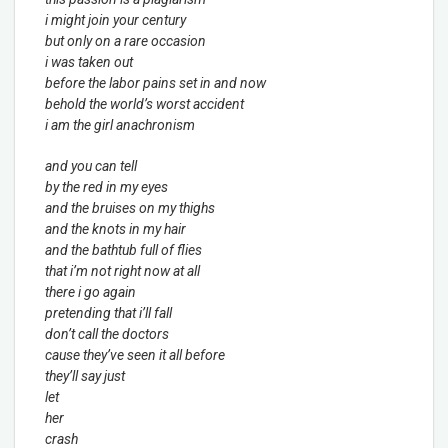
i might join your century
but only on a rare occasion
i was taken out
before the labor pains set in and now
behold the world’s worst accident
i am the girl anachronism
and you can tell
by the red in my eyes
and the bruises on my thighs
and the knots in my hair
and the bathtub full of flies
that i’m not right now at all
there i go again
pretending that i’ll fall
don’t call the doctors
cause they’ve seen it all before
they’ll say just
let
her
crash