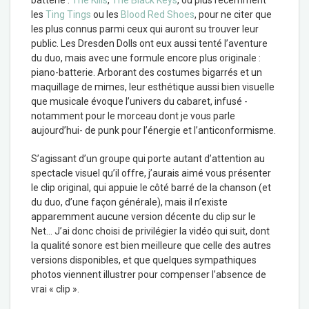
batterie :
The Kills
,
The Black Keys
, ou plus récemment
les
Ting Tings
ou les
Blood Red Shoes
, pour ne citer que
les plus connus parmi ceux qui auront su trouver leur
public. Les Dresden Dolls ont eux aussi tenté l’aventure
du duo, mais avec une formule encore plus originale :
piano-batterie. Arborant des costumes bigarrés et un
maquillage de mimes, leur esthétique aussi bien visuelle
que musicale évoque l’univers du cabaret, infusé -
notamment pour le morceau dont je vous parle
aujourd’hui- de punk pour l’énergie et l’anticonformisme.
S’agissant d’un groupe qui porte autant d’attention au
spectacle visuel qu’il offre, j’aurais aimé vous présenter
le clip original, qui appuie le côté barré de la chanson (et
du duo, d’une façon générale), mais il n’existe
apparemment aucune version décente du clip sur le
Net… J’ai donc choisi de privilégier la vidéo qui suit, dont
la qualité sonore est bien meilleure que celle des autres
versions disponibles, et que quelques sympathiques
photos viennent illustrer pour compenser l’absence de
vrai « clip ».