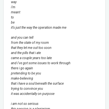
way
i’m
meant
to
be
it’s just the way the operation made me
and you can tell
from the state of my room
that they let me out too soon
and the pills that i ate
came a couple years too late
and i’ve got some issues to work through
there i go again
pretending to be you
make-believing
that i have a soul beneath the surface
trying to convince you
it was accidentally on purpose
i am not so serious
this passion is a plagiarism