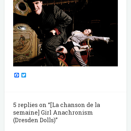
F
T
a
w
c
i
e
t
b
t
o
e
o
r
5 replies on “[La chanson de la
k
semaine] Girl Anachronism
(Dresden Dolls)”