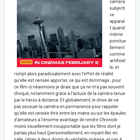
caméra
subjecti
ve
apparaî
t quand
même
ponctue
llement
comme
artificiel
le, et
rompt alors paradoxalement avec l’effet de réalité
qu’elle est censée apporter, ce qui est dommage ; pour
ce film-ci néanmoins je dirais que ça ne m’a pas souvent
choqué, notamment grâce à l’astuce de la caméra tenue
par le héros à distance. Et globalement, le choix de ne
pas secouer la caméra en permanence pour rappeler
qu’elle est censée être entre les mains ou sur les épaules
d’amateurs a l’énorme avantage de rendre
Chronicle
moins visuellement insupportable que les films dont je
parlais plus haut (personnellement, en voyant
Rec
en
salle, j’étais à deux doigts du véritable malaise, et pas à