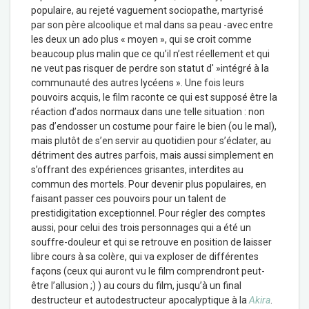
populaire, au rejeté vaguement sociopathe, martyrisé
par son père alcoolique et mal dans sa peau -avec entre
les deux un ado plus « moyen », qui se croit comme
beaucoup plus malin que ce qu’il n’est réellement et qui
ne veut pas risquer de perdre son statut d' »intégré à la
communauté des autres lycéens ». Une fois leurs
pouvoirs acquis, le film raconte ce qui est supposé être la
réaction d’ados normaux dans une telle situation : non
pas d’endosser un costume pour faire le bien (ou le mal),
mais plutôt de s’en servir au quotidien pour s’éclater, au
détriment des autres parfois, mais aussi simplement en
s’offrant des expériences grisantes, interdites au
commun des mortels. Pour devenir plus populaires, en
faisant passer ces pouvoirs pour un talent de
prestidigitation exceptionnel. Pour régler des comptes
aussi, pour celui des trois personnages qui a été un
souffre-douleur et qui se retrouve en position de laisser
libre cours à sa colère, qui va exploser de différentes
façons (ceux qui auront vu le film comprendront peut-
être l’allusion ;) ) au cours du film, jusqu’à un final
destructeur et autodestructeur apocalyptique à la
Akira
.