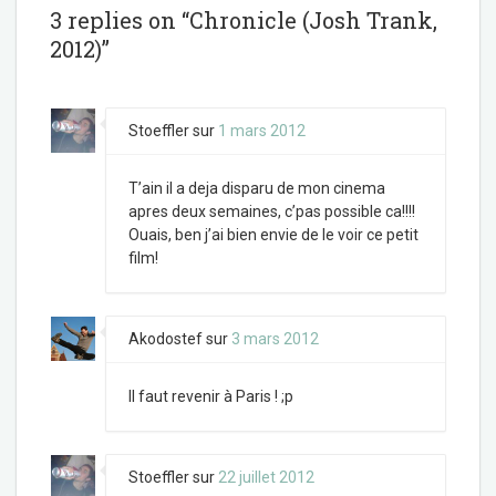
o
r
3 replies on “Chronicle (Josh Trank,
k
2012)”
Stoeffler
sur
1 mars 2012
T’ain il a deja disparu de mon cinema
apres deux semaines, c’pas possible ca!!!!
Ouais, ben j’ai bien envie de le voir ce petit
film!
Akodostef
sur
3 mars 2012
Il faut revenir à Paris ! ;p
Stoeffler
sur
22 juillet 2012