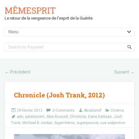
MÊMESPRIT
Le retour de la vengeance de l'esprit de la Guérite
Précédent
Suivant
←
→
Chronicle (Josh Trank, 2012)
29 février 2012
3 Comments
Akodostef
Cinéma
ado
,
adolescent
,
Alex Russell
,
Chronicle
,
Dane DeHaan
,
Josh
Trank
,
Michael B Jordan
,
Super-héros
,
superpouvoir
,
vue subjective