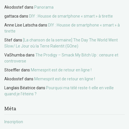
Akodostef
dans
Panorama
gattaca
dans
DIY : Housse de smartphone « smart » à tirette
Anne Lise Latscha
dans
DIY : Housse de smartphone « smart » à
tirette
Stef
dans
[La chanson de la semaine] The Day The World Went
Slow/ Le Jour où la Terre Ralentit (GOne)
VaShumba
dans
The Prodigy – Smack My Bitch Up : censure et
controverse
Stoeffler
dans
Memesprit est de retour en ligne !
Akodostef
dans
Memesprit est de retour en ligne !
Langlais Béatrice
dans
Pourquoi ma télé reste-t-elle en veille
quand je l’éteins ?
Méta
Inscription