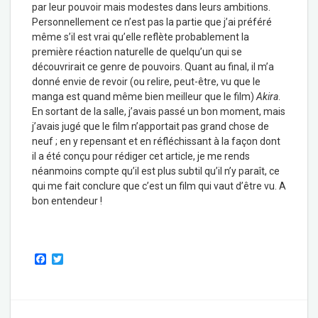
par leur pouvoir mais modestes dans leurs ambitions.
Personnellement ce n’est pas la partie que j’ai préféré
même s’il est vrai qu’elle reflète probablement la
première réaction naturelle de quelqu’un qui se
découvrirait ce genre de pouvoirs. Quant au final, il m’a
donné envie de revoir (ou relire, peut-être, vu que le
manga est quand même bien meilleur que le film)
Akira
.
En sortant de la salle, j’avais passé un bon moment, mais
j’avais jugé que le film n’apportait pas grand chose de
neuf ; en y repensant et en réfléchissant à la façon dont
il a été conçu pour rédiger cet article, je me rends
néanmoins compte qu’il est plus subtil qu’il n’y paraît, ce
qui me fait conclure que c’est un film qui vaut d’être vu. A
bon entendeur !
F
T
a
w
c
i
e
t
b
t
o
e