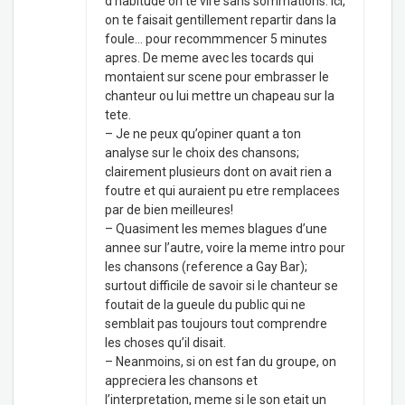
d’habitude on te vire sans sommations. Ici,
on te faisait gentillement repartir dans la
foule… pour recommmencer 5 minutes
apres. De meme avec les tocards qui
montaient sur scene pour embrasser le
chanteur ou lui mettre un chapeau sur la
tete.
– Je ne peux qu’opiner quant a ton
analyse sur le choix des chansons;
clairement plusieurs dont on avait rien a
foutre et qui auraient pu etre remplacees
par de bien meilleures!
– Quasiment les memes blagues d’une
annee sur l’autre, voire la meme intro pour
les chansons (reference a Gay Bar);
surtout difficile de savoir si le chanteur se
foutait de la gueule du public qui ne
semblait pas toujours tout comprendre
les choses qu’il disait.
– Neanmoins, si on est fan du groupe, on
appreciera les chansons et
l’interpretation, meme si le son etait un