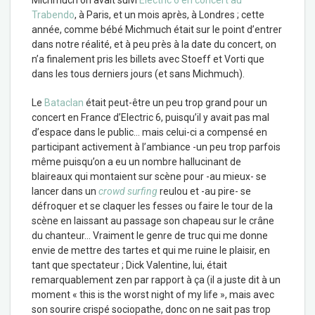
Michmuch on avait suivi
Electric 6
en concert au
Trabendo
, à Paris, et un mois après, à Londres ; cette
année, comme bébé Michmuch était sur le point d’entrer
dans notre réalité, et à peu près à la date du concert, on
n’a finalement pris les billets avec Stoeff et Vorti que
dans les tous derniers jours (et sans Michmuch).
Le
Bataclan
était peut-être un peu trop grand pour un
concert en France d’Electric 6, puisqu’il y avait pas mal
d’espace dans le public… mais celui-ci a compensé en
participant activement à l’ambiance -un peu trop parfois
même puisqu’on a eu un nombre hallucinant de
blaireaux qui montaient sur scène pour -au mieux- se
lancer dans un
crowd surfing
reulou et -au pire- se
défroquer et se claquer les fesses ou faire le tour de la
scène en laissant au passage son chapeau sur le crâne
du chanteur… Vraiment le genre de truc qui me donne
envie de mettre des tartes et qui me ruine le plaisir, en
tant que spectateur ; Dick Valentine, lui, était
remarquablement zen par rapport à ça (il a juste dit à un
moment « this is the worst night of my life », mais avec
son sourire crispé sociopathe, donc on ne sait pas trop