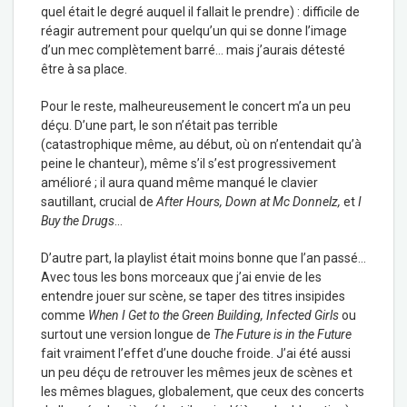
quel était le degré auquel il fallait le prendre) : difficile de
réagir autrement pour quelqu’un qui se donne l’image
d’un mec complètement barré… mais j’aurais détesté
être à sa place.
Pour le reste, malheureusement le concert m’a un peu
déçu. D’une part, le son n’était pas terrible
(catastrophique même, au début, où on n’entendait qu’à
peine le chanteur), même s’il s’est progressivement
amélioré ; il aura quand même manqué le clavier
sautillant, crucial de
After Hours, Down at Mc Donnelz,
et
I
Buy the Drugs
…
D’autre part, la playlist était moins bonne que l’an passé…
Avec tous les bons morceaux que j’ai envie de les
entendre jouer sur scène, se taper des titres insipides
comme
When I Get to the Green Building, Infected Girls
ou
surtout une version longue de
The Future is in the Future
fait vraiment l’effet d’une douche froide. J’ai été aussi
un peu déçu de retrouver les mêmes jeux de scènes et
les mêmes blagues, globalement, que ceux des concerts