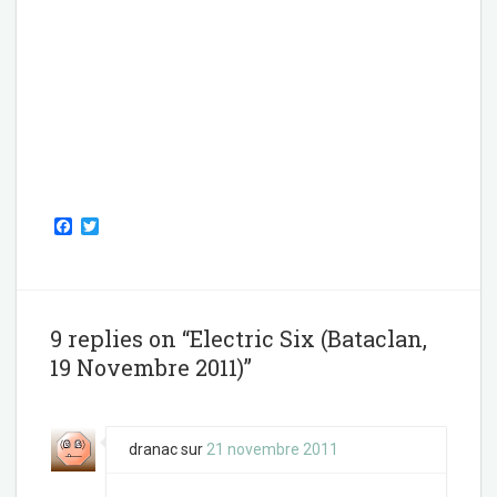
F
T
a
w
c
i
e
t
b
t
o
e
o
r
9 replies on “Electric Six (Bataclan,
k
19 Novembre 2011)”
dranac
sur
21 novembre 2011