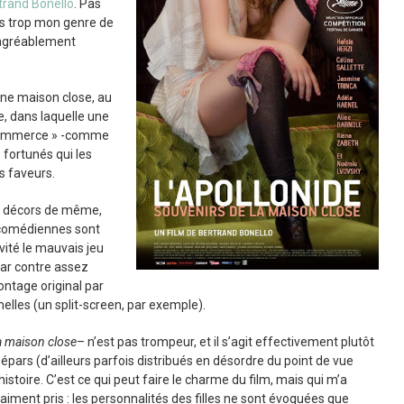
trand Bonello
. Pas
as trop mon genre de
e agréablement
une maison close, au
e, dans laquelle une
 commerce » -comme
fortunés qui les
s faveurs.
s décors de même,
s comédiennes sont
évité le mauvais jeu
par contre assez
ntage original par
les (un split-screen, par exemple).
a maison close
– n’est pas trompeur, et il s’agit effectivement plutôt
épars (d’ailleurs parfois distribués en désordre du point de vue
istoire. C’est ce qui peut faire le charme du film, mais qui m’a
ment pris : les personnalités des filles ne sont évoquées que