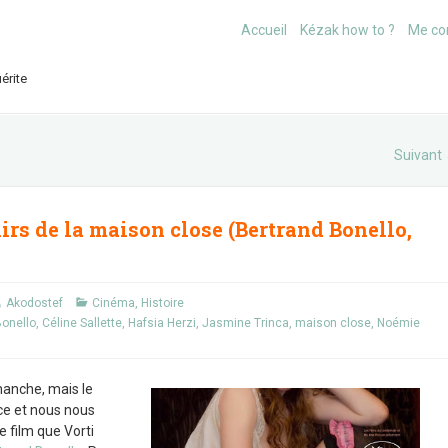
Accueil
Kézak how to ?
Me co
érite
Suivant
irs de la maison close (Bertrand Bonello,
Akodostef
Cinéma
,
Histoire
Bonello
,
Céline Sallette
,
Hafsia Herzi
,
Jasmine Trinca
,
maison close
,
Noémie
manche, mais le
ce et nous nous
 film que Vorti