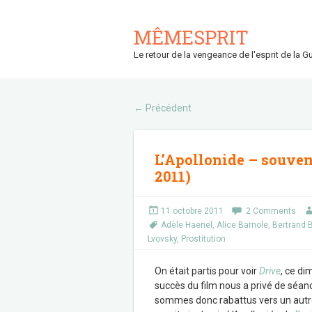
MÊMESPRIT
Le retour de la vengeance de l'esprit de la Gu
Précédent
←
L’Apollonide – souven
2011)
11 octobre 2011
2 Comments
Adèle Haenel
,
Alice Barnole
,
Bertrand 
Lvovsky
,
Prostitution
On était partis pour voir
Drive
, ce di
succès du film nous a privé de séan
sommes donc rabattus vers un autre