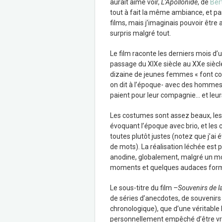
aurait aimé voir,
L’Apollonide
, de
Ber
tout à fait la même ambiance, et p
films, mais j’imaginais pouvoir êtr
surpris malgré tout.
Le film raconte les derniers mois d’
passage du XIXe siècle au XXe siècl
dizaine de jeunes femmes « font
on dit à l’époque- avec des hommes 
paient pour leur compagnie… et leur
Les costumes sont assez beaux, le
évoquant l’époque avec brio, et le
toutes plutôt justes (notez que j’ai 
de mots). La réalisation léchée est 
anodine, globalement, malgré un mo
moments et quelques audaces formel
Le sous-titre du film –
Souvenirs de l
de séries d’anecdotes, de souvenirs 
chronologique), que d’une véritable h
personnellement empêché d’être vrai