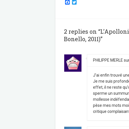
F
T
a
w
c
i
e
t
b
t
o
e
o
r
2 replies on “L’Apollon
k
Bonello, 2011)”
PHILIPPE MERLE
su
J’ai enfin trouvé un
Je me suis profond
effet, il ne reste 
sperme un summum. P
mollesse indéfendab
pèse mes mots moi a
critique complaisant