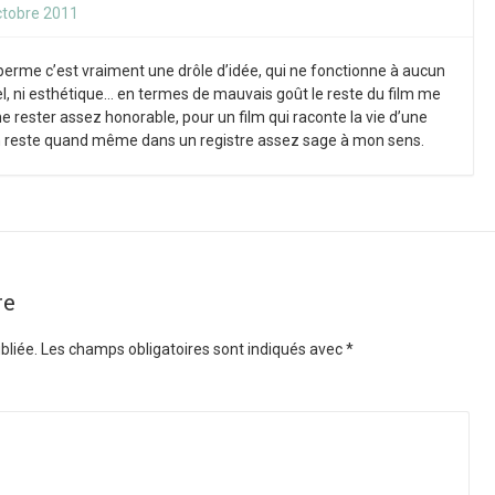
ctobre 2011
sperme c’est vraiment une drôle d’idée, qui ne fonctionne à aucun
uel, ni esthétique… en termes de mauvais goût le reste du film me
ester assez honorable, pour un film qui raconte la vie d’une
 reste quand même dans un registre assez sage à mon sens.
re
bliée.
Les champs obligatoires sont indiqués avec
*