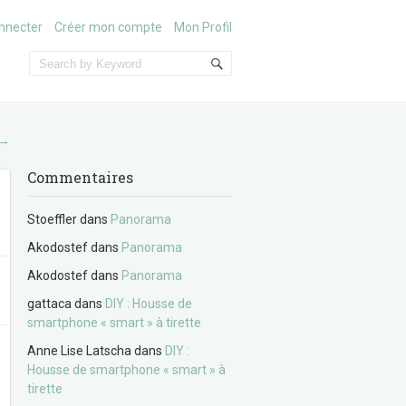
nnecter
Créer mon compte
Mon Profil
→
Commentaires
Stoeffler
dans
Panorama
Akodostef
dans
Panorama
Akodostef
dans
Panorama
gattaca
dans
DIY : Housse de
smartphone « smart » à tirette
Anne Lise Latscha
dans
DIY :
Housse de smartphone « smart » à
tirette