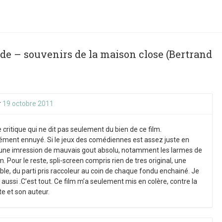
ide – souvenirs de la maison close (Bertrand
r
19 octobre 2011
e critique qui ne dit pas seulement du bien de ce film.
ément ennuyé. Si le jeux des comédiennes est assez juste en
qu’une imression de mauvais gout absolu, notamment les larmes de
our le reste, spli-screen compris rien de tres original, une
le, du parti pris raccoleur au coin de chaque fondu enchainé. Je
ussi .C’est tout. Ce film m’a seulement mis en colère, contre la
e et son auteur.