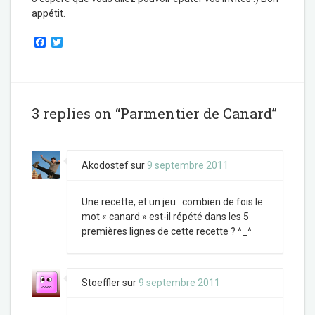
appétit.
F
T
a
w
c
i
e
t
b
t
o
e
o
r
3 replies on “Parmentier de Canard”
k
Akodostef
sur
9 septembre 2011
Une recette, et un jeu : combien de fois le
mot « canard » est-il répété dans les 5
premières lignes de cette recette ? ^_^
Stoeffler
sur
9 septembre 2011