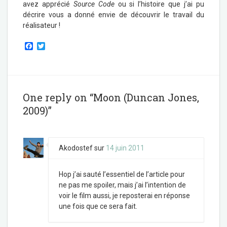
avez apprécié
Source Code
ou si l’histoire que j’ai pu
décrire vous a donné envie de découvrir le travail du
réalisateur !
F
T
a
w
c
i
e
t
b
t
o
e
o
r
One reply on “Moon (Duncan Jones,
k
2009)”
Akodostef
sur
14 juin 2011
Hop j’ai sauté l’essentiel de l’article pour
ne pas me spoiler, mais j’ai l’intention de
voir le film aussi, je reposterai en réponse
une fois que ce sera fait.