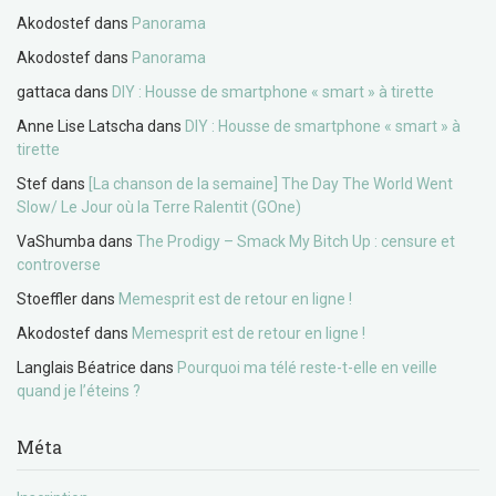
Akodostef
dans
Panorama
Akodostef
dans
Panorama
gattaca
dans
DIY : Housse de smartphone « smart » à tirette
Anne Lise Latscha
dans
DIY : Housse de smartphone « smart » à
tirette
Stef
dans
[La chanson de la semaine] The Day The World Went
Slow/ Le Jour où la Terre Ralentit (GOne)
VaShumba
dans
The Prodigy – Smack My Bitch Up : censure et
controverse
Stoeffler
dans
Memesprit est de retour en ligne !
Akodostef
dans
Memesprit est de retour en ligne !
Langlais Béatrice
dans
Pourquoi ma télé reste-t-elle en veille
quand je l’éteins ?
Méta