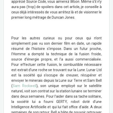
apprécié
Source Code
, vous aimerez
Moon
. Même s’il n’y
aura pas (trop) de spoilers dans cet article, je conseille à
ceux déjà intéressés de vous arrêtez là et de visionner le
premier long métrage de Duncan Jones.
Pour les autres curieux ou pour ceux qui n’ont
simplement pas vu son dernier film en date, un rapide
résumé de l’histoire s’impose. Dans un futur proche,
l’Homme a dompté la technique de la fusion froide,
source d’énergie propre, et l’a aussi commercialisée.
Pour effectuer cette fusion, le combustible nécessaire
est extrait d’une roche se trouvant sur la Lune. Lunar Ltd
est la société qui s’occupe de creuser, récupérer et
envoyer le minerais depuis la Lune sur Terre et Sam Bell
(
Sam Rockwell
), son unique employé sur le satellite
naturel, voit son contrat sur la station lunaire se terminer
dans deux semaines. Pour l’aider dans sa tache solitaire,
la société lui a fourni GERTY, robot doté d’une
Intelligence Artificielle et qui lui fait office d’aide. A deux
semaines de son retour, Bell a hâte de pouvoir retrouver