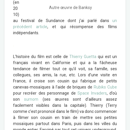
(en
Autre œuvre de Banksy
20
10)
au festival de Sundance dont j’ai parlé dans
un
précédent article
, et qui récompense des films
indépendants.
.
L’histoire du film est celle de
Thierry Guetta
qui est un
français vivant en Californie et qui a la fâcheuse
tendance de filmer tout ce qu’il voit, sa famille, ses
collegues, ses amis, la rue, etc. Lors d’une visite en
France, il croise son cousin qui fabrique de petits
canevas-mosaïques à l’aide de briques de
Rubiks Cube
pour recréer des personnage de
Space Invaders
, d’où
son
surnom
(ses œuvres sont d’ailleurs assez
facilement visibles dans la capitale). Thierry (Terry
comme c’est prononcé dans le film) va donc commencer
à filmer son cousin en train de mettre ses petites
mosaïques partout dans Paris, puis dans les villes du
monde entier. Fasciné par tout cet univers underground,