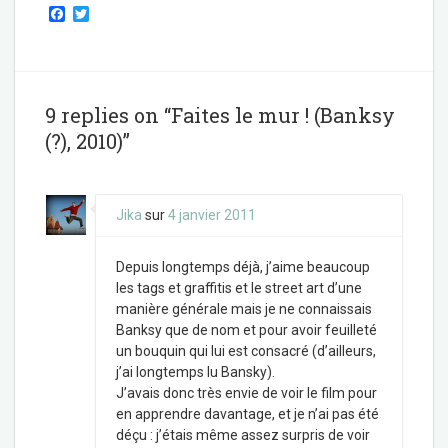
F
T
a
w
c
i
e
t
b
t
o
e
o
r
9 replies on “Faites le mur ! (Banksy
k
(?), 2010)”
Jika
sur
4 janvier 2011
Depuis longtemps déjà, j’aime beaucoup
les tags et graffitis et le street art d’une
manière générale mais je ne connaissais
Banksy que de nom et pour avoir feuilleté
un bouquin qui lui est consacré (d’ailleurs,
j’ai longtemps lu Bansky).
J’avais donc très envie de voir le film pour
en apprendre davantage, et je n’ai pas été
déçu : j’étais même assez surpris de voir