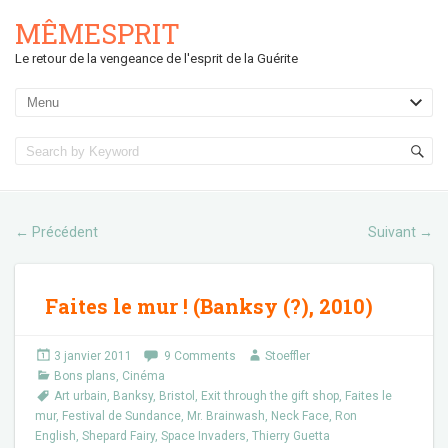
MÊMESPRIT
Le retour de la vengeance de l'esprit de la Guérite
Précédent
Suivant
←
→
Faites le mur ! (Banksy (?), 2010)
3 janvier 2011
9 Comments
Stoeffler
Bons plans
,
Cinéma
Art urbain
,
Banksy
,
Bristol
,
Exit through the gift shop
,
Faites le
mur
,
Festival de Sundance
,
Mr. Brainwash
,
Neck Face
,
Ron
English
,
Shepard Fairy
,
Space Invaders
,
Thierry Guetta