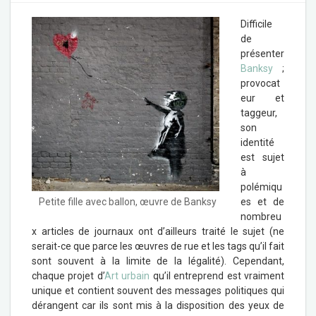
Difficile
de
présenter
Banksy
;
provocat
eur et
taggeur,
son
identité
est sujet
à
polémiqu
es et de
Petite fille avec ballon, œuvre de Banksy
nombreu
x articles de journaux ont d’ailleurs traité le sujet (ne
serait-ce que parce les œuvres de rue et les tags qu’il fait
sont souvent à la limite de la légalité). Cependant,
chaque projet d’
Art urbain
qu’il entreprend est vraiment
unique et contient souvent des messages politiques qui
dérangent car ils sont mis à la disposition des yeux de