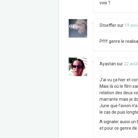
vois ?
Stoeffler
sur
19 aoû
Pfff genre le realisa
Ayastan
sur
22 aoû
J’ai vu ça hier et c
Mais là où le film s
relation des deux c
marrante mais je doi
June que l’avion n’a
le cas de puis long
A signaler aussi un 
et pour ce genre de 