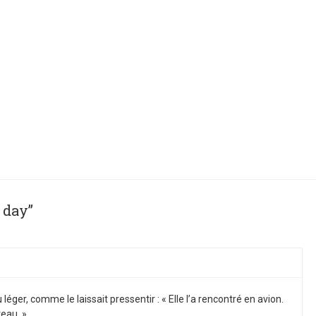
 day”
léger, comme le laissait pressentir : « Elle l’a rencontré en avion.
teau. »