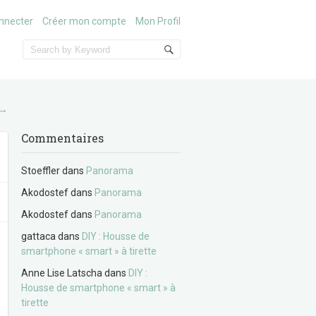
nnecter
Créer mon compte
Mon Profil
→
Commentaires
Stoeffler
dans
Panorama
Akodostef
dans
Panorama
Akodostef
dans
Panorama
gattaca
dans
DIY : Housse de
smartphone « smart » à tirette
Anne Lise Latscha
dans
DIY :
Housse de smartphone « smart » à
tirette