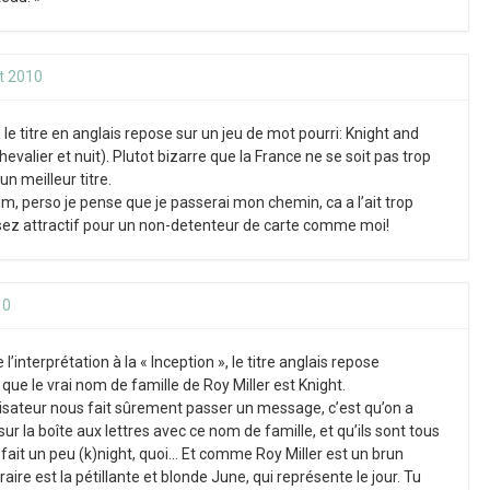
t 2010
 le titre en anglais repose sur un jeu de mot pourri: Knight and
hevalier et nuit). Plutot bizarre que la France ne se soit pas trop
un meilleur titre.
ilm, perso je pense que je passerai mon chemin, ca a l’ait trop
ssez attractif pour un non-detenteur de carte comme moi!
10
 l’interprétation à la « Inception », le titre anglais repose
 que le vrai nom de famille de Roy Miller est Knight.
éalisateur nous fait sûrement passer un message, c’est qu’on a
sur la boîte aux lettres avec ce nom de famille, et qu’ils sont tous
 fait un peu (k)night, quoi… Et comme Roy Miller est un brun
aire est la pétillante et blonde June, qui représente le jour. Tu