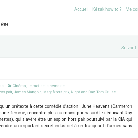
Accueil
Kézak how to ?
Me co
érite
Suivant
ika
Cinéma
,
Le mot de la semaine
ors pair
,
James Mangold
,
Mary à tout prix
,
Night and Day
,
Tom Cruise
 qu’un prétexte à cette comédie d’action : June Heavens (Carmeron
 jeune femme, rencontre plus ou moins par hasard le séduisant Roy
ettes), qui s’avère être un espion hors pair poursuivi par la CIA qui
à vendre un important secret industriel à un trafiquant d’armes sans