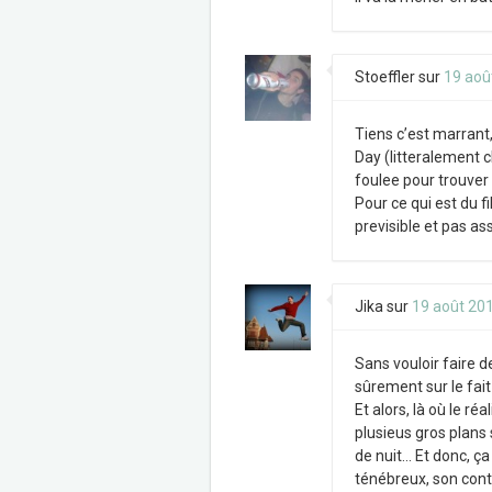
Stoeffler
sur
19 aoû
Tiens c’est marrant,
Day (litteralement c
foulee pour trouver 
Pour ce qui est du f
previsible et pas a
Jika
sur
19 août 20
Sans vouloir faire de
sûrement sur le fait
Et alors, là où le r
plusieus gros plans 
de nuit… Et donc, ça
ténébreux, son contr