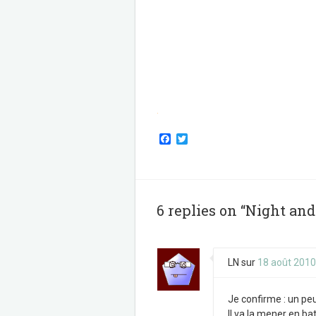
.
F
T
a
w
c
i
e
t
b
t
o
e
o
r
6 replies on “Night and
k
LN
sur
18 août 2010
Je confirme : un peu 
Il va la mener en ba