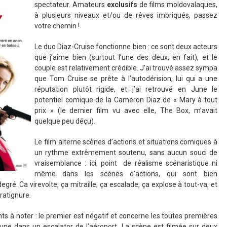
spectateur. Amateurs
exclusifs
de films moldovalaques,
à plusieurs niveaux et/ou de rêves imbriqués, passez
votre chemin !
Le duo Diaz-Cruise fonctionne bien : ce sont deux acteurs
que j’aime bien (surtout l’une des deux, en fait), et le
couple est relativement crédible. J’ai trouvé assez sympa
que Tom Cruise se prête à l’autodérision, lui qui a une
réputation plutôt rigide, et j’ai retrouvé en June le
potentiel comique de la Cameron Diaz de « Mary à tout
prix » (le dernier film vu avec elle, The Box, m’avait
quelque peu déçu).
Le film alterne scènes d’actions et situations comiques à
un rythme extrêmement soutenu, sans aucun souci de
vraisemblance : ici, point de réalisme scénaristique ni
même dans les scènes d’actions, qui sont bien
ré. Ca virevolte, ça mitraille, ça escalade, ça explose à tout-va, et
ratignure.
nts à noter : le premier est négatif et concerne les toutes premières
 June dans un escalator de l’aéroport. La scène est filmée sur deux