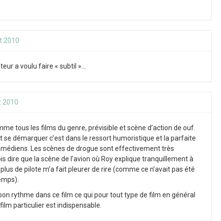
t 2010
teur a voulu faire « subtil »…
t 2010
omme tous les films du genre, prévisible et scène d’action de ouf.
ait se démarquer c’est dans le ressort humoristique et la parfaite
omédiens. Les scènes de drogue sont effectivement très
s dire que la scène de l’avion où Roy explique tranquillement à
 plus de pilote m’a fait pleurer de rire (comme ce n’avait pas été
temps).
bon rythme dans ce film ce qui pour tout type de film en général
film particulier est indispensable.