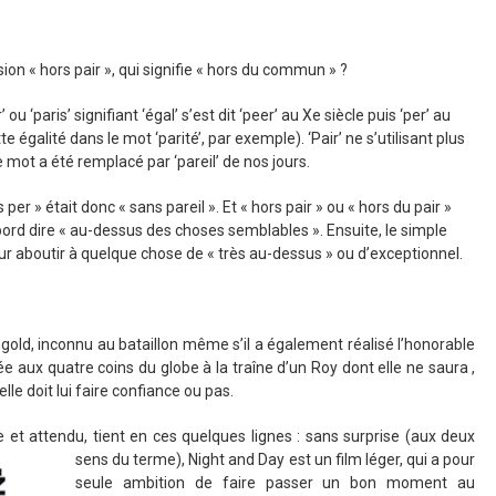
ion « hors pair », qui signifie « hors du commun » ?
 ou ‘paris’ signifiant ‘égal’ s’est dit ‘peer’ au Xe siècle puis ‘per’ au
e égalité dans le mot ‘parité’, par exemple). ‘Pair’ ne s’utilisant plus
 mot a été remplacé par ‘pareil’ de nos jours.
s per » était donc « sans pareil ». Et « hors pair » ou « hors du pair »
abord dire « au-dessus des choses semblables ». Ensuite, le simple
ur aboutir à quelque chose de « très au-dessus » ou d’exceptionnel.
old, inconnu au bataillon même s’il a également réalisé l’honorable
ée aux quatre coins du globe à la traîne d’un Roy dont elle ne saura ,
elle doit lui faire confiance ou pas.
e et attendu, tient en ces quelques lignes : sans s
urprise (aux deux
sens du terme), Night and Day est un film léger, qui a pour
seule ambition de faire passer un bon moment au