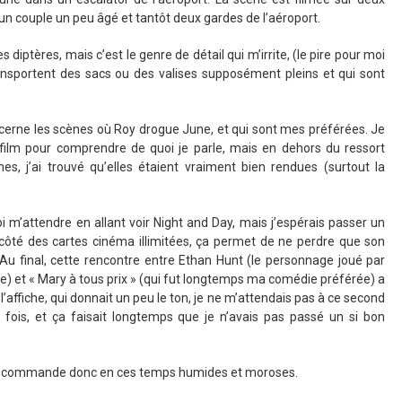
ôt un couple un peu âgé et tantôt deux gardes de l’aéroport.
 diptères, mais c’est le genre de détail qui m’irrite, (le pire pour moi
ansportent des sacs ou des valises supposément pleins et qui sont
concerne les scènes où Roy drogue June, et qui sont mes préférées. Je
 film pour comprendre de quoi je parle, mais en dehors du ressort
s, j’ai trouvé qu’elles étaient vraiment bien rendues (surtout la
 m’attendre en allant voir Night and Day, mais j’espérais passer un
côté des cartes cinéma illimitées, ça permet de ne perdre que son
 Au final, cette rencontre entre Ethan Hunt (le personnage joué par
e) et « Mary à tous prix » (qui fut longtemps ma comédie préférée) a
l’affiche, qui donnait un peu le ton, je ne m’attendais pas à ce second
 fois, et ça faisait longtemps que je n’avais pas passé un si bon
e recommande donc en ces temps humides et moroses.