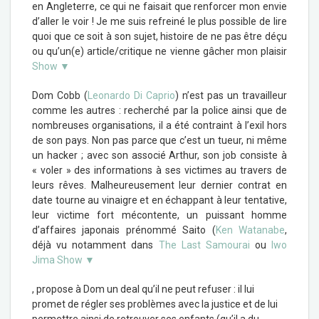
en Angleterre, ce qui ne faisait que renforcer mon envie
d’aller le voir ! Je me suis refreiné le plus possible de lire
quoi que ce soit à son sujet, histoire de ne pas être déçu
ou qu’un(e) article/critique ne vienne gâcher mon plaisir
Show ▼
Dom Cobb (
Leonardo Di Caprio
) n’est pas un travailleur
comme les autres : recherché par la police ainsi que de
nombreuses organisations, il a été contraint à l’exil hors
de son pays. Non pas parce que c’est un tueur, ni même
un hacker ; avec son associé Arthur, son job consiste à
« voler » des informations à ses victimes au travers de
leurs rêves. Malheureusement leur dernier contrat en
date tourne au vinaigre et en échappant à leur tentative,
leur victime fort mécontente, un puissant homme
d’affaires japonais prénommé Saito (
Ken Watanabe
,
déjà vu notamment dans
The Last Samourai
ou
Iwo
Jima
Show ▼
, propose à Dom un deal qu’il ne peut refuser : il lui
promet de régler ses problèmes avec la justice et de lui