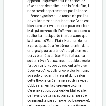
apparaît uniquement sur les scènes de
rêve et non de réalité… et à la fin du film, il
ne porterait apparemment pas l’alliance…
– 2ème hypothèse : La toupie n’a pas l’air
de vouloir tomber, induisant que Cobb est
bien dans un rêve… et c’est peut-être bien
Mall qui, comme elle l’affirmait, est dans la
réalité. La musique de fin n’est autre que
la chanson d’Edith Piaf « Non, rien de rien
» qui est passée à l’extrême ralenti… donc
un signal pour avertir qu’il s’agit d’un rêve
qui va bientôt s’arrêter ?! Le fait que ça
soit un rêve n’est pas incompatible avec le
fait de voir le visage de ses enfants plus
âgés, vu qu’il est allé encore plus loin dans
son subconscient. Il y aurait donc selon
cette théorie un 5ème niveau de rêve, et
Cobb serait en fait lui-même victime
d’une inception, pour oublier Mall et aller
de l’avant. Cette inception aurait pu être
commandité par son père (ou beau-père),
celui même qui lui recommande Ariane