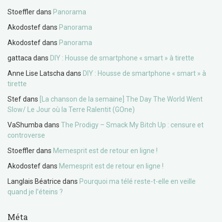
Stoeffler
dans
Panorama
Akodostef
dans
Panorama
Akodostef
dans
Panorama
gattaca
dans
DIY : Housse de smartphone « smart » à tirette
Anne Lise Latscha
dans
DIY : Housse de smartphone « smart » à
tirette
Stef
dans
[La chanson de la semaine] The Day The World Went
Slow/ Le Jour où la Terre Ralentit (GOne)
VaShumba
dans
The Prodigy – Smack My Bitch Up : censure et
controverse
Stoeffler
dans
Memesprit est de retour en ligne !
Akodostef
dans
Memesprit est de retour en ligne !
Langlais Béatrice
dans
Pourquoi ma télé reste-t-elle en veille
quand je l’éteins ?
Méta