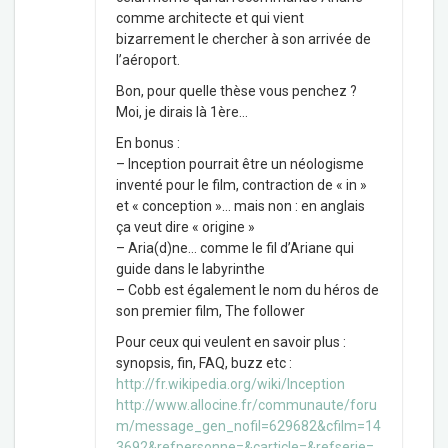
comme architecte et qui vient
bizarrement le chercher à son arrivée de
l’aéroport.
Bon, pour quelle thèse vous penchez ?
Moi, je dirais là 1ère…
En bonus :
– Inception pourrait être un néologisme
inventé pour le film, contraction de « in »
et « conception »… mais non : en anglais
ça veut dire « origine »
– Aria(d)ne… comme le fil d’Ariane qui
guide dans le labyrinthe
– Cobb est également le nom du héros de
son premier film, The follower
Pour ceux qui veulent en savoir plus :
synopsis, fin, FAQ, buzz etc :
http://fr.wikipedia.org/wiki/Inception
http://www.allocine.fr/communaute/foru
m/message_gen_nofil=629682&cfilm=14
3692&refpersonne=&carticle=&refserie=