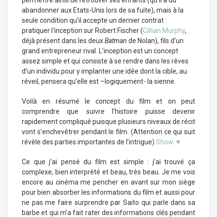
permettre ainsi de retrouver ses enfants (qu’il a du
abandonner aux Etats-Unis lors de sa fuite), mais à la
seule condition qu’il accepte un dernier contrat :
pratiquer l
’
inception sur Robert Fischer (
Cillian Murphy
,
déjà présent dans les deux
Batman
de Nolan), fils d’un
grand entrepreneur rival. L’inception est un concept
assez simple et qui consiste à se rendre dans les rêves
d’un individu pour y implanter une idée dont la cible, au
réveil, pensera qu’elle est –logiquement- la sienne.
Voilà en résumé le concept du film et on peut
comprendre que suivre l’histoire puisse devenir
rapidement compliqué puisque plusieurs niveaux de récit
vont s’enchevêtrer pendant le film. (Attention ce qui suit
révèle des parties importantes de l’intrigue)
Show ▼
Ce que j’ai pensé du film est simple : j’ai trouvé ça
complexe, bien interprété et beau, très beau. Je me vois
encore au cinéma me pencher en avant sur mon siège
pour bien absorber les informations du film et aussi pour
ne pas me faire surprendre par Saito qui parle dans sa
barbe et qui m’a fait rater des informations clés pendant