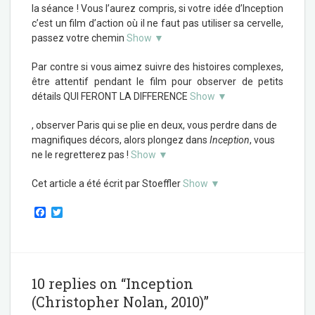
la séance ! Vous l’aurez compris, si votre idée d’Inception
c’est un film d’action où il ne faut pas utiliser sa cervelle,
passez votre chemin
Show ▼
Par contre si vous aimez suivre des histoires complexes,
être attentif pendant le film pour observer de petits
détails QUI FERONT LA DIFFERENCE
Show ▼
, observer Paris qui se plie en deux, vous perdre dans de
magnifiques décors, alors plongez dans
Inception
, vous
ne le regretterez pas !
Show ▼
Cet article a été écrit par Stoeffler
Show ▼
F
T
a
w
c
i
e
t
b
t
o
e
o
r
10 replies on “Inception
k
(Christopher Nolan, 2010)”