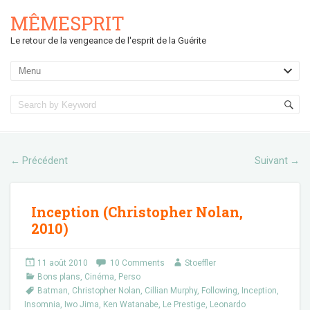
MÊMESPRIT
Le retour de la vengeance de l'esprit de la Guérite
Précédent
Suivant
←
→
Inception (Christopher Nolan,
2010)
11 août 2010
10 Comments
Stoeffler
Bons plans
,
Cinéma
,
Perso
Batman
,
Christopher Nolan
,
Cillian Murphy
,
Following
,
Inception
,
Insomnia
,
Iwo Jima
,
Ken Watanabe
,
Le Prestige
,
Leonardo