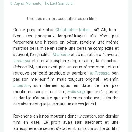
DiCaprio
,
Memento
,
The Last Samourai
Une des nombreuses affiches du film
On ne présente plus
Christopher Nolan
… si? Ah, bon…
Bien, ses principaux long-métrages, s’ils n’ont pas
forcement une histoire en béton, révèlent une même
maîtrise de la mise en scène, une certaine complexité et
souvent, l’originalité :
Memento
et sa narration à l’envers ;
Insomnia
et son atmosphère angoissante, la franchise
Batman
TM
, qui en avait pris un coup récemment, et qui
retrouve son coté gothique et sombre ;
le Prestige
, bon
pas son meilleur film, mais toujours original ; et enfin
Inception
, son dernier opus en date. Je n’ai pas
mentionné son premier film,
Following
, que je n’ai pas vu
et dont je n’ai pu lire que de bonnes critiques ; il faudra
certainement que je le mate un de ces jours !
Revenons-en à nos moutons donc :
Inception
, son dernier
film en date. Le pitch avait l’air alléchant et une
atmosphère de secret d’état embrumait la sortie du film