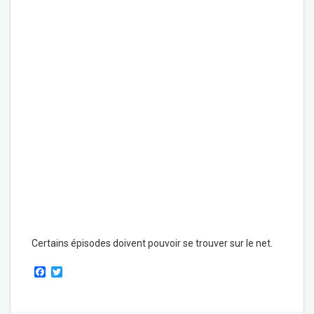
Certains épisodes doivent pouvoir se trouver sur le net.
F
T
a
w
c
i
e
t