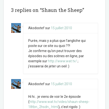
b
t
o
e
o
r
3 replies on “Shaun the Sheep”
k
Akodostef
sur
15 juillet 2010
Purée, mais y a plus que l’angliche qui
poste sur ce site ou quoi ??!
Je confirme qu’on peut trouver des
épisodes ou des scènes en ligne, par
exemple sur
http://www.wat.tv/
;
j’essaierai de jeter un oeil :)
Akodostef
sur
15 juillet 2010
Hi hi… je viens de voir le 2e épisode
(
http://www.wat.tv/video/shaun-sheep-
18tbn_2hsdn_.html
), c’est rigolo :)