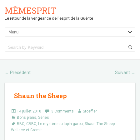
MÊMESPRIT
Le retour de la vengeance de l'esprit de la Guérite
Précédent
Suivant
←
→
Shaun the Sheep
14 juillet 2010
3 Comments
Stoeffler
Bons plans
,
Séries
BBC
,
CBBC
,
Le mystère du lapin garou
,
Shaun The Sheep
,
Wallace et Gromit