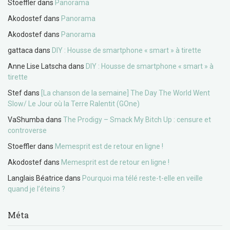
Stoeffler
dans
Panorama
Akodostef
dans
Panorama
Akodostef
dans
Panorama
gattaca
dans
DIY : Housse de smartphone « smart » à tirette
Anne Lise Latscha
dans
DIY : Housse de smartphone « smart » à
tirette
Stef
dans
[La chanson de la semaine] The Day The World Went
Slow/ Le Jour où la Terre Ralentit (GOne)
VaShumba
dans
The Prodigy – Smack My Bitch Up : censure et
controverse
Stoeffler
dans
Memesprit est de retour en ligne !
Akodostef
dans
Memesprit est de retour en ligne !
Langlais Béatrice
dans
Pourquoi ma télé reste-t-elle en veille
quand je l’éteins ?
Méta