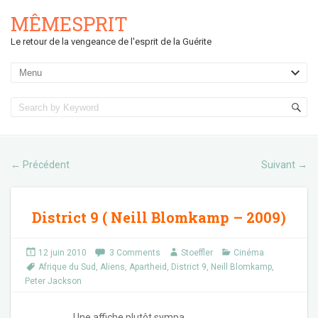
MÊMESPRIT
Le retour de la vengeance de l'esprit de la Guérite
Précédent
Suivant
←
→
District 9 ( Neill Blomkamp – 2009)
12 juin 2010
3 Comments
Stoeffler
Cinéma
Afrique du Sud
,
Aliens
,
Apartheid
,
District 9
,
Neill Blomkamp
,
Peter Jackson
Une affiche plutôt sympa