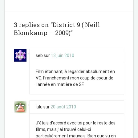
c
i
e
t
b
t
o
e
o
r
3 replies on “District 9 ( Neill
k
Blomkamp – 2009)”
seb
sur
13 juin 2010
Film étonnant, à regarder absolument en
VO. Franchement mon coup de coeur de
l’année en matière de SF.
lulu
sur
20 août 2010
J’étais d’accord avec toi pour le reste des
films, mais j’ai trouvé celui-ci
particulièrement mauvais. Bien que vu en