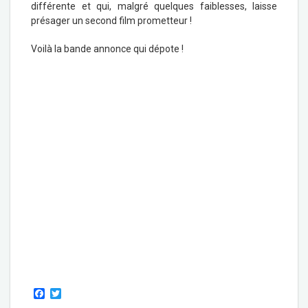
différente et qui, malgré quelques faiblesses, laisse
présager un second film prometteur !
Voilà la bande annonce qui dépote !
F
T
a
w