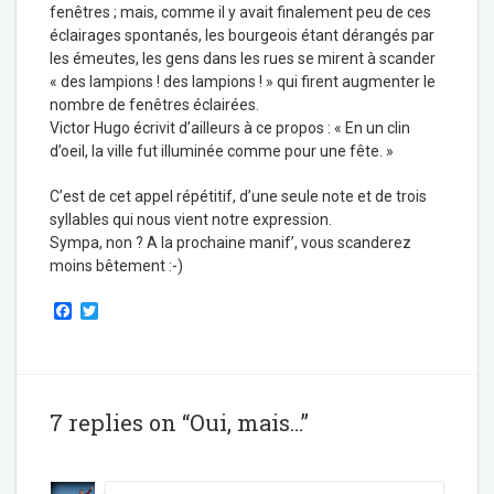
fenêtres ; mais, comme il y avait finalement peu de ces
éclairages spontanés, les bourgeois étant dérangés par
les émeutes, les gens dans les rues se mirent à scander
« des lampions ! des lampions ! » qui firent augmenter le
nombre de fenêtres éclairées.
Victor Hugo écrivit d’ailleurs à ce propos : « En un clin
d’oeil, la ville fut illuminée comme pour une fête. »
C’est de cet appel répétitif, d’une seule note et de trois
syllables qui nous vient notre expression.
Sympa, non ? A la prochaine manif’, vous scanderez
moins bêtement :-)
F
T
a
w
c
i
e
t
b
t
o
e
o
r
7 replies on “Oui, mais…”
k