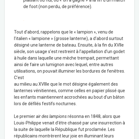
plaisant ou nul, ou « on a gagné » à la fin d’un match
de foot (non perdu, de préférence).
.
Tout d’abord, rappelons que le « lampion », venu de
l’italien « lampione » (grosse lanterne), a d’abord surtout
désigné une lanterne de bateau. Ensuite, à la fin du XVIIe
siècle, son usage s’est restreint à l’appellation d’un godet
à huile dans laquelle une mèche trempait, permettant
ainsi de faire un lumignon avec lequel, entre autres
utilisations, on pouvait illuminer les bordures de fenêtres.
C’est
au milieu au XVIIIe que le mot désigne également des
lanternes vénitiennes, comme celles en papier plissé que
les enfants maintiennent accrochées au bout d’un bâton
lors de défilés festifs nocturnes.
Le premier
air des lampions
résonna en 1848, alors que
Louis-Philippe venait d’être chassé par une insurrection à
la suite de laquelle la République fut proclamée. Les
républicains montrèrent leur joie en illuminant leurs