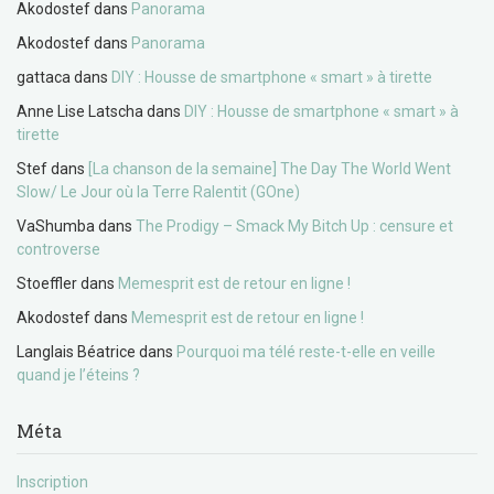
Akodostef
dans
Panorama
Akodostef
dans
Panorama
gattaca
dans
DIY : Housse de smartphone « smart » à tirette
Anne Lise Latscha
dans
DIY : Housse de smartphone « smart » à
tirette
Stef
dans
[La chanson de la semaine] The Day The World Went
Slow/ Le Jour où la Terre Ralentit (GOne)
VaShumba
dans
The Prodigy – Smack My Bitch Up : censure et
controverse
Stoeffler
dans
Memesprit est de retour en ligne !
Akodostef
dans
Memesprit est de retour en ligne !
Langlais Béatrice
dans
Pourquoi ma télé reste-t-elle en veille
quand je l’éteins ?
Méta
Inscription