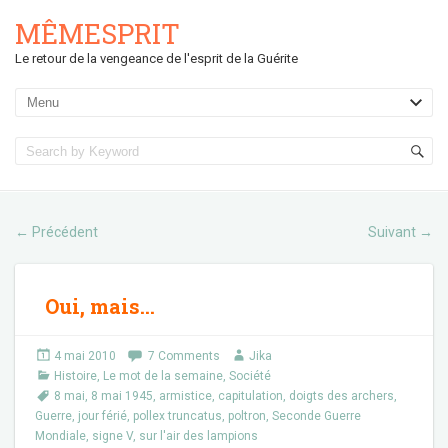
MÊMESPRIT
Le retour de la vengeance de l'esprit de la Guérite
Précédent
Suivant
←
→
Oui, mais…
4 mai 2010
7 Comments
Jika
Histoire
,
Le mot de la semaine
,
Société
8 mai
,
8 mai 1945
,
armistice
,
capitulation
,
doigts des archers
,
Guerre
,
jour férié
,
pollex truncatus
,
poltron
,
Seconde Guerre
Mondiale
,
signe V
,
sur l'air des lampions