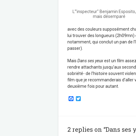
L'"inspecteur" Benjamin Esposito,
mais désemparé
avec des couleurs supposément chau
lui trouver des longueurs (2h09mn) et
notamment, qui conclut un pan de l’h
passer).
Mais
Dans ses yeux
est un film asse
rendre attachants jusqu’aux seconds 
sobriété- de l’histoire souvent violen
film que je recommanderais d’aller v
deuxième fois pour autant.
F
T
a
w
c
i
e
t
b
t
o
e
o
r
2 replies on “Dans ses
k