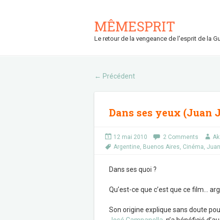
MÊMESPRIT
Le retour de la vengeance de l'esprit de la Gu
Précédent
←
Dans ses yeux (Juan 
12 mai 2010
2 Comments
Ak
Argentine
,
Buenos Aires
,
Cinéma
,
Juan
Dans ses quoi ?
Qu’est-ce que c’est que ce film… ar
Son origine explique sans doute po