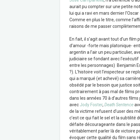
José Campanella
, n’a bénéficié d’
aurait pu compter sur une petite no
lui qui a ravi en mars dernier l’Osca
Comme en plus le titre, comme l’affic
raisons de me passer complètement 
En fait, il s’agit avant tout d’un fil
d’amour -forte mais platonique- entre
argentin a l’air un peu particulier, a
judiciaire se fondant avec l’exécuti
entre les personnages) Benjamin Es
?). L’histoire voit l’inspecteur se r
qui a marqué (et achevé) sa carrière
obsédé par le besoin que justice soit
contrairement à pas mal de films pr
dans les années 70 à d’autres films
avec
Jody Foster
,
Death Sentence
av
de la victime refusent d’user des m
c’est ce qui fait le sel et la subtili
défaite décourageante dans le pass
véritablement parler là de victoire p
évoquer cette qualité du film sans ré