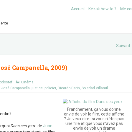
Accueil
Kézak how to ?
Me co
érite
Suivant
José Campanella, 2009)
odostef
Cinéma
 José Campanella
,
justice
,
policier
,
Ricardo Darin
,
Soledad Villamil
Franchement, ça vous donne
gentin?
envie de voir le film, cette affiche
? Je veux dire : si vous n'êtes pas
une fille et que vous n'avez pas
urquoi
Dans ses yeux
, de
Juan
envie de voir un drame