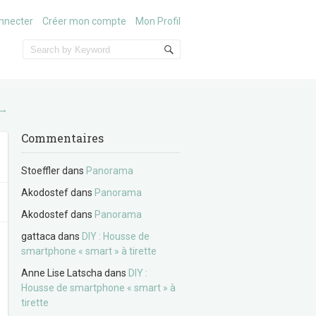
nnecter
Créer mon compte
Mon Profil
→
Commentaires
Stoeffler
dans
Panorama
Akodostef
dans
Panorama
Akodostef
dans
Panorama
gattaca
dans
DIY : Housse de
smartphone « smart » à tirette
Anne Lise Latscha
dans
DIY :
Housse de smartphone « smart » à
tirette