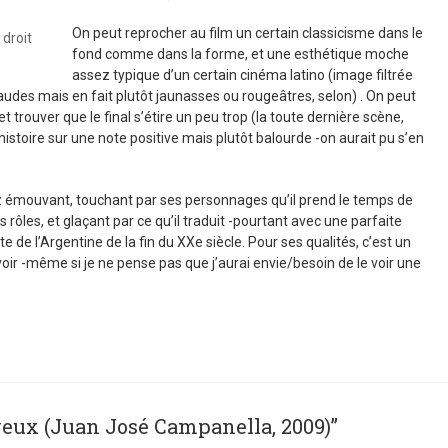
On peut reprocher au film un certain classicisme dans le
 droit
fond comme dans la forme, et une esthétique moche
assez typique d’un certain cinéma latino (image filtrée
des mais en fait plutôt jaunasses ou rougeâtres, selon) . On peut
 trouver que le final s’étire un peu trop (la toute dernière scène,
istoire sur une note positive mais plutôt balourde -on aurait pu s’en
z émouvant, touchant par ses personnages qu’il prend le temps de
rôles, et glaçant par ce qu’il traduit -pourtant avec une parfaite
te de l’Argentine de la fin du XXe siècle. Pour ses qualités, c’est un
oir -même si je ne pense pas que j’aurai envie/besoin de le voir une
 yeux (Juan José Campanella, 2009)”