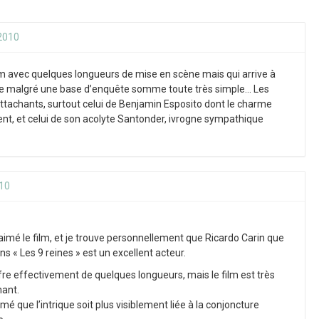
 2010
lm avec quelques longueurs de mise en scène mais qui arrive à
ine malgré une base d’enquête somme toute très simple… Les
tachants, surtout celui de Benjamin Esposito dont le charme
t, et celui de son acolyte Santonder, ivrogne sympathique
010
aimé le film, et je trouve personnellement que Ricardo Carin que
ns « Les 9 reines » est un excellent acteur.
re effectivement de quelques longueurs, mais le film est très
nant.
imé que l’intrique soit plus visiblement liée à la conjoncture