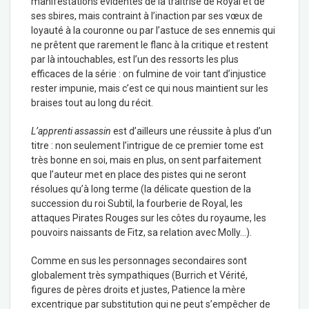
manifestations évidentes de la traîtrise de Royal et de
ses sbires, mais contraint à l’inaction par ses vœux de
loyauté à la couronne ou par l’astuce de ses ennemis qui
ne prêtent que rarement le flanc à la critique et restent
par là intouchables, est l’un des ressorts les plus
efficaces de la série : on fulmine de voir tant d’injustice
rester impunie, mais c’est ce qui nous maintient sur les
braises tout au long du récit.
L’apprenti assassin
est d’ailleurs une réussite à plus d’un
titre : non seulement l’intrigue de ce premier tome est
très bonne en soi, mais en plus, on sent parfaitement
que l’auteur met en place des pistes qui ne seront
résolues qu’à long terme (la délicate question de la
succession du roi Subtil, la fourberie de Royal, les
attaques Pirates Rouges sur les côtes du royaume, les
pouvoirs naissants de Fitz, sa relation avec Molly…).
Comme en sus les personnages secondaires sont
globalement très sympathiques (Burrich et Vérité,
figures de pères droits et justes, Patience la mère
excentrique par substitution qui ne peut s’empêcher de