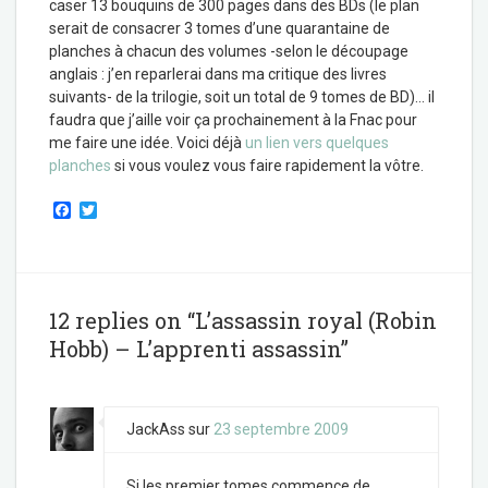
caser 13 bouquins de 300 pages dans des BDs (le plan
serait de consacrer 3 tomes d’une quarantaine de
planches à chacun des volumes -selon le découpage
anglais : j’en reparlerai dans ma critique des livres
suivants- de la trilogie, soit un total de 9 tomes de BD)… il
faudra que j’aille voir ça prochainement à la Fnac pour
me faire une idée. Voici déjà
un lien vers quelques
planches
si vous voulez vous faire rapidement la vôtre.
F
T
a
w
c
i
e
t
b
t
o
e
o
r
12 replies on “L’assassin royal (Robin
k
Hobb) – L’apprenti assassin”
JackAss
sur
23 septembre 2009
Si les premier tomes commence de