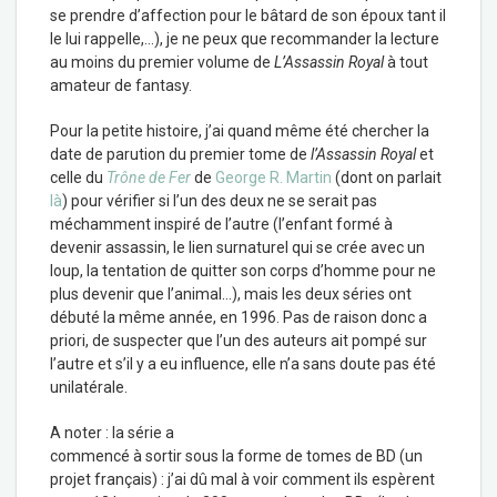
se prendre d’affection pour le bâtard de son époux tant il
le lui rappelle,…), je ne peux que recommander la lecture
au moins du premier volume de
L’Assassin Royal
à tout
amateur de fantasy.
Pour la petite histoire, j’ai quand même été chercher la
date de parution du premier tome de
l’Assassin Royal
et
celle du
Trône de Fer
de
George R. Martin
(dont on parlait
là
) pour vérifier si l’un des deux ne se serait pas
méchamment inspiré de l’autre (l’enfant formé à
devenir assassin, le lien surnaturel qui se crée avec un
loup, la tentation de quitter son corps d’homme pour ne
plus devenir que l’animal…), mais les deux séries ont
débuté la même année, en 1996. Pas de raison donc a
priori, de suspecter que l’un des auteurs ait pompé sur
l’autre et s’il y a eu influence, elle n’a sans doute pas été
unilatérale.
A noter : la série a
commencé à sortir sous la forme de tomes de BD (un
projet français) : j’ai dû mal à voir comment ils espèrent