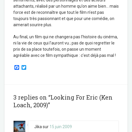
sentiments, avec des personnages et des acteurs
attachants, réalisé par un homme qu’on aime bien… mais
force est de reconnaître que tout le film n’est pas
toujours très passionnant et que pour une comédie, on
aimerait sourire plus.
Au final, un film qui ne changera pas l’histoire du cinéma,
ni la vie de ceux qui l’auront vu ; pas de quoi regretter le
prix de sa place toutefois, on passe un moment
agréable avec ce film sympathique : c’est déjà pas mal !
F
T
a
w
c
i
e
t
b
t
o
e
o
r
3 replies on “Looking For Eric (Ken
k
Loach, 2009)”
Jika
sur
15 juin 2009