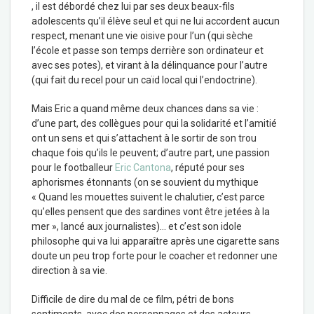
, il est débordé chez lui par ses deux beaux-fils
adolescents qu’il élève seul et qui ne lui accordent aucun
respect, menant une vie oisive pour l’un (qui sèche
l’école et passe son temps derrière son ordinateur et
avec ses potes), et virant à la délinquance pour l’autre
(qui fait du recel pour un caïd local qui l’endoctrine).
Mais Eric a quand même deux chances dans sa vie :
d’une part, des collègues pour qui la solidarité et l’amitié
ont un sens et qui s’attachent à le sortir de son trou
chaque fois qu’ils le peuvent; d’autre part, une passion
pour le footballeur
Eric Cantona
, réputé pour ses
aphorismes étonnants (on se souvient du mythique
« Quand les mouettes suivent le chalutier, c’est parce
qu’elles pensent que des sardines vont être jetées à la
mer », lancé aux journalistes)… et c’est son idole
philosophe qui va lui apparaître après une cigarette sans
doute un peu trop forte pour le coacher et redonner une
direction à sa vie.
Difficile de dire du mal de ce film, pétri de bons