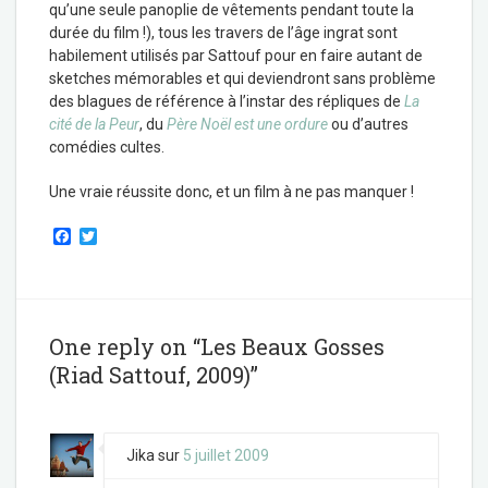
qu’une seule panoplie de vêtements pendant toute la
durée du film !), tous les travers de l’âge ingrat sont
habilement utilisés par Sattouf pour en faire autant de
sketches mémorables et qui deviendront sans problème
des blagues de référence à l’instar des répliques de
La
cité de la Peur
, du
Père Noël est une ordure
ou d’autres
comédies cultes.
Une vraie réussite donc, et un film à ne pas manquer !
F
T
a
w
c
i
e
t
b
t
o
e
o
r
One reply on “Les Beaux Gosses
k
(Riad Sattouf, 2009)”
Jika
sur
5 juillet 2009