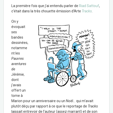
La première fois que j’ai entendu parler de
Riad Sattouf
,
c’était dans la très chouette émission d’Arte
Tracks
.
On y
évoquait
ses
bandes
dessinées,
notamme
nt les
Pauvres
aventures
de
Jérémie
,
dont
j’avais
offert un
tome à
Marion pour un anniversaire ou un Noël… qui m’avait
plutôt déçu par rapport à ce que le reportage de
Tracks
laissait entrevoir de l’auteur (assez marrant) et de son