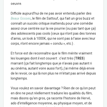
oeuvre.
Difficile aujourd’hui de ne pas avoir entendu parler des
Beaux Gosses
, le film de Sattouf, qui fait un gros buzz et
connaît un succès critique inattendu pour une comédie
assez crue centrée sur la vie pourrie (ou pas tant que ça)
des adolescents pas cools (ceux qui n’ont pas des tonnes
d’amis, un look à 1000€, qui ne sont pas à l’aise avec leur
corps, n’ont encore jamais « conclu », etc.) .
Et force est de reconnaître que le film mérite vraiment
les louanges dont il est couvert : c’est très (
TRES
)
marrant (ça fait longtemps que je n’avais pas autant ri
au cinéma, autant voire aussi fort), j’ai même déjà envie
de le revoir, ce qui là non plus ne m’était pas arrivé depuis
longtemps.
Vous voulez en savoir davantage ? Rien de ce qu’on peut
en dire ne peut réellement traduire les qualités du film,
mais disons qu’en gros, ça raconte l’histoire de Hervé,
ado d’intelligence moyenne, au physique moyen, et de