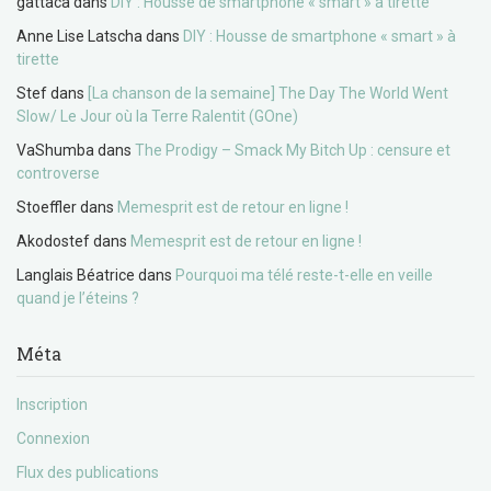
gattaca
dans
DIY : Housse de smartphone « smart » à tirette
Anne Lise Latscha
dans
DIY : Housse de smartphone « smart » à
tirette
Stef
dans
[La chanson de la semaine] The Day The World Went
Slow/ Le Jour où la Terre Ralentit (GOne)
VaShumba
dans
The Prodigy – Smack My Bitch Up : censure et
controverse
Stoeffler
dans
Memesprit est de retour en ligne !
Akodostef
dans
Memesprit est de retour en ligne !
Langlais Béatrice
dans
Pourquoi ma télé reste-t-elle en veille
quand je l’éteins ?
Méta
Inscription
Connexion
Flux des publications