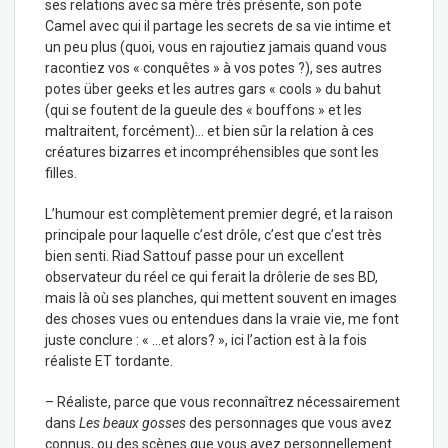
ses relations avec sa mère très présente, son pote
Camel avec qui il partage les secrets de sa vie intime et
un peu plus (quoi, vous en rajoutiez jamais quand vous
racontiez vos « conquêtes » à vos potes ?), ses autres
potes über geeks et les autres gars « cools » du bahut
(qui se foutent de la gueule des « bouffons » et les
maltraitent, forcément)… et bien sûr la relation à ces
créatures bizarres et incompréhensibles que sont les
filles.
L’humour est complètement premier degré, et la raison
principale pour laquelle c’est drôle, c’est que c’est très
bien senti. Riad Sattouf passe pour un excellent
observateur du réel ce qui ferait la drôlerie de ses BD,
mais là où ses planches, qui mettent souvent en images
des choses vues ou entendues dans la vraie vie, me font
juste conclure : « …et alors? », ici l’action est à la fois
réaliste ET tordante.
– Réaliste, parce que vous reconnaîtrez nécessairement
dans
Les beaux gosses
des personnages que vous avez
connus, ou des scènes que vous avez personnellement