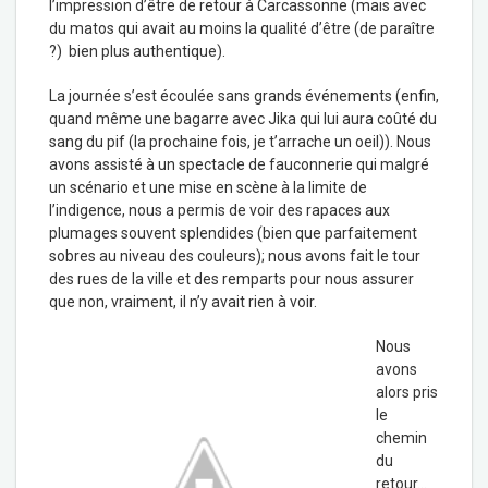
l’impression d’être de retour à Carcassonne (mais avec
du matos qui avait au moins la qualité d’être (de paraître
?) bien plus authentique).
La journée s’est écoulée sans grands événements (enfin,
quand même une bagarre avec Jika qui lui aura coûté du
sang du pif (la prochaine fois, je t’arrache un oeil)). Nous
avons assisté à un spectacle de fauconnerie qui malgré
un scénario et une mise en scène à la limite de
l’indigence, nous a permis de voir des rapaces aux
plumages souvent splendides (bien que parfaitement
sobres au niveau des couleurs); nous avons fait le tour
des rues de la ville et des remparts pour nous assurer
que non, vraiment, il n’y avait rien à voir.
Nous
avons
alors pris
le
chemin
du
retour…