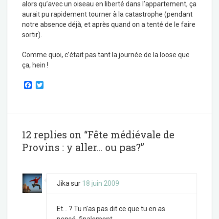
alors qu’avec un oiseau en liberté dans l’appartement, ça
aurait pu rapidement tourner à la catastrophe (pendant
notre absence déjà, et après quand on a tenté de le faire
sortir).
Comme quoi, c’était pas tant la journée de la loose que
ça, hein !
F
T
a
w
c
i
e
t
b
t
o
e
o
r
12 replies on “Fête médiévale de
k
Provins : y aller… ou pas?”
Jika
sur
18 juin 2009
Et… ? Tu n’as pas dit ce que tu en as