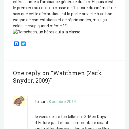
intéressante à l’ambiance générale du film. Et puis c’est
le premier roux qui a la classe de l’histoire du cinéma !! (je
sais que cette déclaration est la porte ouverte à un bon
wagon de contestations et de réprimandes, mais ça
valait le coup quand même ^^)
F
T
a
w
c
i
e
t
b
t
o
e
o
r
One reply on “Watchmen (Zack
k
Snyder, 2009)”
Jib
sur
28 octobre 2014
Je viens de lire ton billet sur X-Men Days
of Future past et ton commentaire disant
que tu attendais sans doute trop d’un film