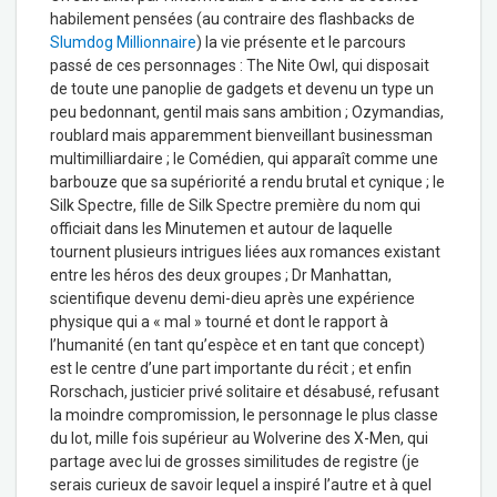
habilement pensées (au contraire des flashbacks de
Slumdog Millionnaire
) la vie présente et le parcours
passé de ces personnages : The Nite Owl, qui disposait
de toute une panoplie de gadgets et devenu un type un
peu bedonnant, gentil mais sans ambition ; Ozymandias,
roublard mais apparemment bienveillant businessman
multimilliardaire ; le Comédien, qui apparaît comme une
barbouze que sa supériorité a rendu brutal et cynique ; le
Silk Spectre, fille de Silk Spectre première du nom qui
officiait dans les Minutemen et autour de laquelle
tournent plusieurs intrigues liées aux romances existant
entre les héros des deux groupes ; Dr Manhattan,
scientifique devenu demi-dieu après une expérience
physique qui a « mal » tourné et dont le rapport à
l’humanité (en tant qu’espèce et en tant que concept)
est le centre d’une part importante du récit ; et enfin
Rorschach, justicier privé solitaire et désabusé, refusant
la moindre compromission, le personnage le plus classe
du lot, mille fois supérieur au Wolverine des X-Men, qui
partage avec lui de grosses similitudes de registre (je
serais curieux de savoir lequel a inspiré l’autre et à quel