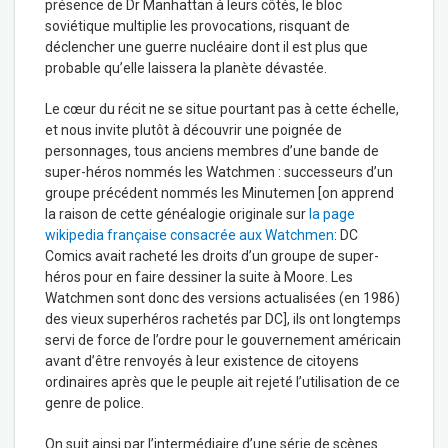
présence de Dr Manhattan à leurs côtés, le bloc
soviétique multiplie les provocations, risquant de
déclencher une guerre nucléaire dont il est plus que
probable qu’elle laissera la planète dévastée.
Le cœur du récit ne se situe pourtant pas à cette échelle,
et nous invite plutôt à découvrir une poignée de
personnages, tous anciens membres d’une bande de
super-héros nommés les Watchmen : successeurs d’un
groupe précédent nommés les Minutemen [on apprend
la raison de cette généalogie originale sur
la page
wikipedia française consacrée aux Watchmen
: DC
Comics avait racheté les droits d’un groupe de super-
héros pour en faire dessiner la suite à Moore. Les
Watchmen sont donc des versions actualisées (en 1986)
des vieux superhéros rachetés par DC], ils ont longtemps
servi de force de l’ordre pour le gouvernement américain
avant d’être renvoyés à leur existence de citoyens
ordinaires après que le peuple ait rejeté l’utilisation de ce
genre de police.
On suit ainsi par l’intermédiaire d’une série de scènes