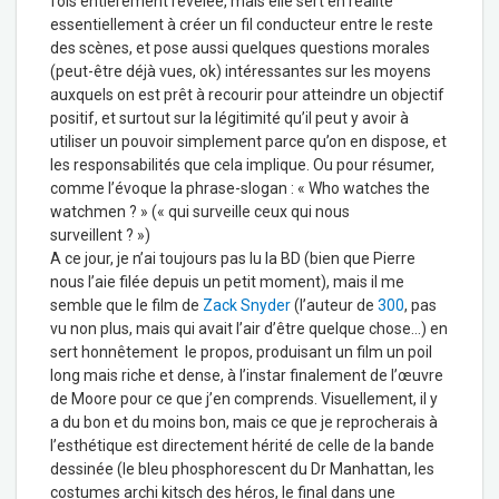
fois entièrement révélée, mais elle sert en réalité
essentiellement à créer un fil conducteur entre le reste
des scènes, et pose aussi quelques questions morales
(peut-être déjà vues, ok) intéressantes sur les moyens
auxquels on est prêt à recourir pour atteindre un objectif
positif, et surtout sur la légitimité qu’il peut y avoir à
utiliser un pouvoir simplement parce qu’on en dispose, et
les responsabilités que cela implique. Ou pour résumer,
comme l’évoque la phrase-slogan : « Who watches the
watchmen ? » (« qui surveille ceux qui nous
surveillent ? »)
A ce jour, je n’ai toujours pas lu la BD (bien que Pierre
nous l’aie filée depuis un petit moment), mais il me
semble que le film de
Zack Snyder
(l’auteur de
300
, pas
vu non plus, mais qui avait l’air d’être quelque chose…) en
sert honnêtement le propos, produisant un film un poil
long mais riche et dense, à l’instar finalement de l’œuvre
de Moore pour ce que j’en comprends. Visuellement, il y
a du bon et du moins bon, mais ce que je reprocherais à
l’esthétique est directement hérité de celle de la bande
dessinée (le bleu phosphorescent du Dr Manhattan, les
costumes archi kitsch des héros, le final dans une