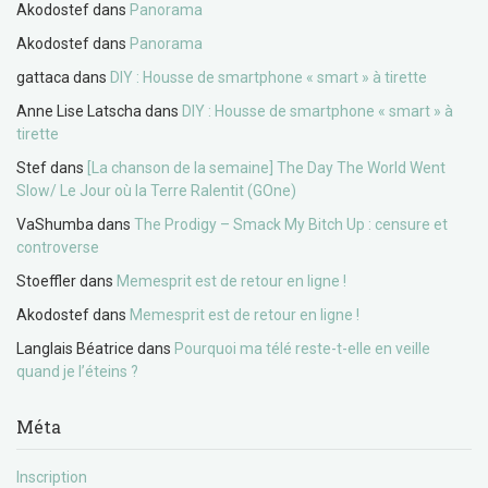
Akodostef
dans
Panorama
Akodostef
dans
Panorama
gattaca
dans
DIY : Housse de smartphone « smart » à tirette
Anne Lise Latscha
dans
DIY : Housse de smartphone « smart » à
tirette
Stef
dans
[La chanson de la semaine] The Day The World Went
Slow/ Le Jour où la Terre Ralentit (GOne)
VaShumba
dans
The Prodigy – Smack My Bitch Up : censure et
controverse
Stoeffler
dans
Memesprit est de retour en ligne !
Akodostef
dans
Memesprit est de retour en ligne !
Langlais Béatrice
dans
Pourquoi ma télé reste-t-elle en veille
quand je l’éteins ?
Méta
Inscription