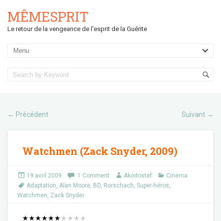
MÊMESPRIT
Le retour de la vengeance de l'esprit de la Guérite
Précédent
Suivant
←
→
Watchmen (Zack Snyder, 2009)
19 avril 2009
1 Comment
Akodostef
Cinéma
Adaptation
,
Alan Moore
,
BD
,
Rorschach
,
Super-héros
,
Watchmen
,
Zack Snyder
★
★
★
★
★
★
★
★
★
★