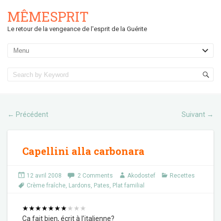
MÊMESPRIT
Le retour de la vengeance de l'esprit de la Guérite
Précédent
Suivant
←
→
Capellini alla carbonara
12 avril 2008
2 Comments
Akodostef
Recettes
Crème fraîche
,
Lardons
,
Pates
,
Plat familial
★
★
★
★
★
★
★
★
★
★
Ca fait bien, écrit à l’italienne?