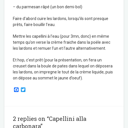
– du parmesan râpé (un bon demi-bol)
Faire d’abord cuire les lardons, lorsqu’ils sont presque
prêts, faire bouillir l’eau.
Mettre les capellini à l’eau (pour 3mn, donc) en même
temps qu’on verse la crème fraiche dans la poële avec
les lardons et remuer l’un et l’autre alternativement.
Et hop, c’est prêt (pour la présentation, on fera un
creuset dans la boule de pates dans lequel on déposera
les lardons, on impregne le tout de la crème liquide, puis
on dépose au sommet le jaune d’oeuf).
F
T
a
w
c
i
e
t
b
t
o
e
o
r
2 replies on “Capellini alla
k
carbonara”