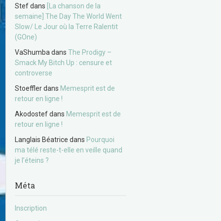
Stef
dans
[La chanson de la
semaine] The Day The World Went
Slow/ Le Jour où la Terre Ralentit
(GOne)
VaShumba
dans
The Prodigy –
Smack My Bitch Up : censure et
controverse
Stoeffler
dans
Memesprit est de
retour en ligne !
Akodostef
dans
Memesprit est de
retour en ligne !
Langlais Béatrice
dans
Pourquoi
ma télé reste-t-elle en veille quand
je l’éteins ?
Méta
Inscription