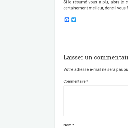
Si le résumé vous a plu, alors je c
certainement meilleur, donc il vous
F
T
a
w
c
i
e
t
b
t
o
e
o
r
k
Laisser un commentai
Votre adresse e-mail ne sera pas pu
Commentaire
*
Nom
*