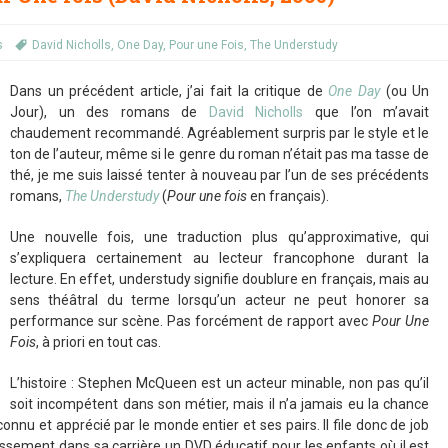
s
David Nicholls
,
One Day
,
Pour une Fois
,
The Understudy
Dans un précédent article, j’ai fait la critique de
One Day
(ou Un
Jour), un des romans de
David Nicholls
que l’on m’avait
chaudement recommandé. Agréablement surpris par le style et le
ton de l’auteur, même si le genre du roman n’était pas ma tasse de
thé, je me suis laissé tenter à nouveau par l’un de ses précédents
romans,
The Understudy
(
Pour une fois
en français).
Une nouvelle fois, une traduction plus qu’approximative, qui
s’expliquera certainement au lecteur francophone durant la
lecture. En effet, understudy signifie doublure en français, mais au
sens théâtral du terme lorsqu’un acteur ne peut honorer sa
performance sur scène. Pas forcément de rapport avec
Pour Une
Fois
, à priori en tout cas.
L’histoire : Stephen McQueen est un acteur minable, non pas qu’il
soit incompétent dans son métier, mais il n’a jamais eu la chance
econnu et apprécié par le monde entier et ses pairs. Il file donc de job
issement dans sa carrière un DVD éducatif pour les enfants où il est