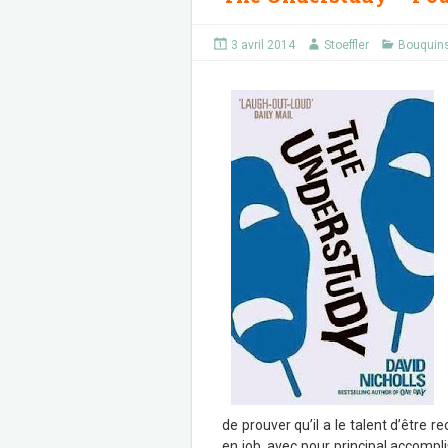
3 avril 2014
Stoeffler
Bouquin
de prouver qu’il a le talent d’être r
en job, avec pour principal accompl