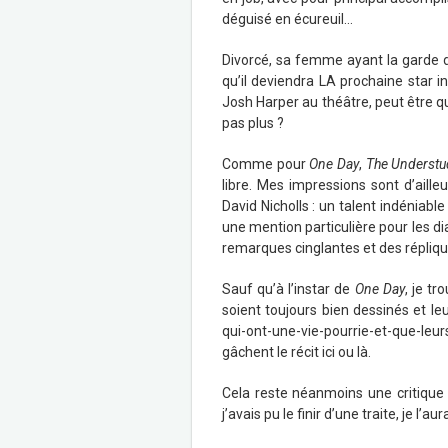
déguisé en écureuil…
Divorcé, sa femme ayant la garde d
qu’il deviendra LA prochaine star in
Josh Harper au théâtre, peut être qu
pas plus ?
Comme pour
One Day
,
The Understu
libre. Mes impressions sont d’ailleu
David Nicholls : un talent indénia
une mention particulière pour les d
remarques cinglantes et des répliqu
Sauf qu’à l’instar de
One Day
, je t
soient toujours bien dessinés et leu
qui-ont-une-vie-pourrie-et-que-le
gâchent le récit ici ou là.
Cela reste néanmoins une critique
j’avais pu le finir d’une traite, je l’aur