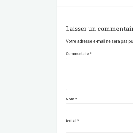
e
t
b
t
o
e
o
r
k
Laisser un commentai
Votre adresse e-mail ne sera pas pu
Commentaire
*
Nom
*
E-mail
*