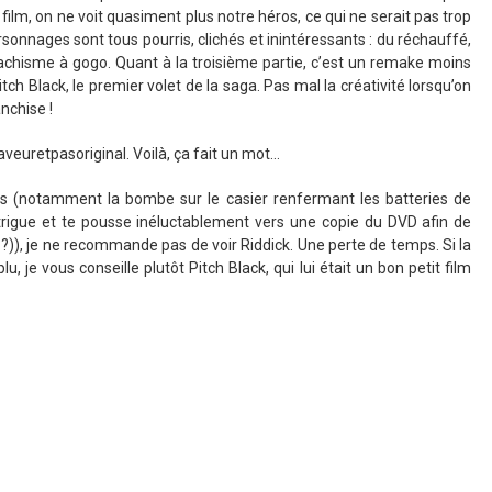
film, on ne voit quasiment plus notre héros, ce qui ne serait pas trop
sonnages sont tous pourris, clichés et inintéressants : du réchauffé,
chisme à gogo. Quant à la troisième partie, c’est un remake moins
tch Black, le premier volet de la saga. Pas mal la créativité lorsqu’on
nchise !
veuretpasoriginal. Voilà, ça fait un mot…
s (notamment la bombe sur le casier renfermant les batteries de
intrigue et te pousse inéluctablement vers une copie du DVD afin de
?)), je ne recommande pas de voir Riddick. Une perte de temps. Si la
 je vous conseille plutôt Pitch Black, qui lui était un bon petit film