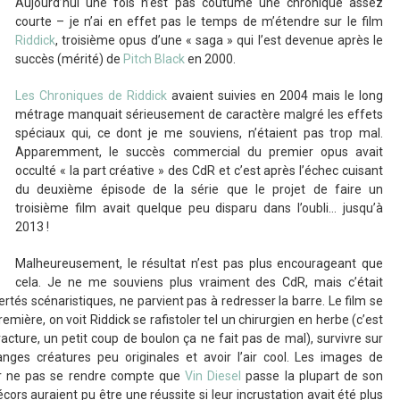
Aujourd’hui une fois n’est pas coutume une chronique assez
courte – je n’ai en effet pas le temps de m’étendre sur le film
Riddick
, troisième opus d’une « saga » qui l’est devenue après le
succès (mérité) de
Pitch Black
en 2000.
Les Chroniques de Riddick
avaient suivies en 2004 mais le long
métrage manquait sérieusement de caractère malgré les effets
spéciaux qui, ce dont je me souviens, n’étaient pas trop mal.
Apparemment, le succès commercial du premier opus avait
occulté « la part créative » des CdR et c’est après l’échec cuisant
du deuxième épisode de la série que le projet de faire un
troisième film avait quelque peu disparu dans l’oubli… jusqu’à
2013 !
Malheureusement, le résultat n’est pas plus encourageant que
cela. Je ne me souviens plus vraiment des CdR, mais c’était
ertés scénaristiques, ne parvient pas à redresser la barre. Le film se
première, on voit Riddick se rafistoler tel un chirurgien en herbe (c’est
cture, un petit coup de boulon ça ne fait pas de mal), survivre sur
anges créatures peu originales et avoir l’air cool. Les images de
ur ne pas se rendre compte que
Vin Diesel
passe la plupart de son
ors auraient pu être une réussite si leur incrustation avait été plus