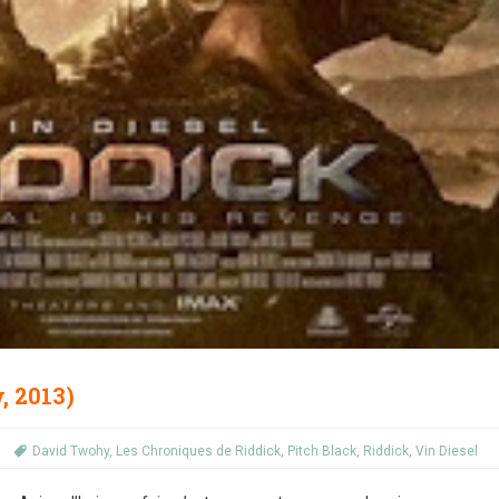
, 2013)
David Twohy
,
Les Chroniques de Riddick
,
Pitch Black
,
Riddick
,
Vin Diesel