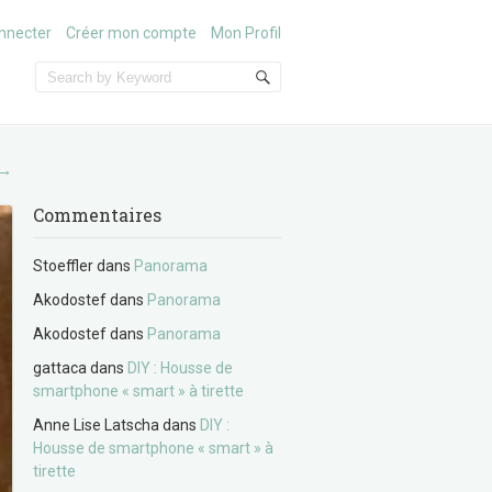
nnecter
Créer mon compte
Mon Profil
→
Commentaires
Stoeffler
dans
Panorama
Akodostef
dans
Panorama
Akodostef
dans
Panorama
gattaca
dans
DIY : Housse de
smartphone « smart » à tirette
Anne Lise Latscha
dans
DIY :
Housse de smartphone « smart » à
tirette