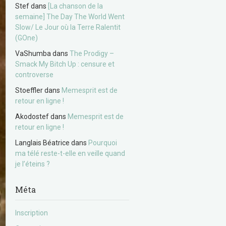
Stef
dans
[La chanson de la
semaine] The Day The World Went
Slow/ Le Jour où la Terre Ralentit
(GOne)
VaShumba
dans
The Prodigy –
Smack My Bitch Up : censure et
controverse
Stoeffler
dans
Memesprit est de
retour en ligne !
Akodostef
dans
Memesprit est de
retour en ligne !
Langlais Béatrice
dans
Pourquoi
ma télé reste-t-elle en veille quand
je l’éteins ?
Méta
Inscription