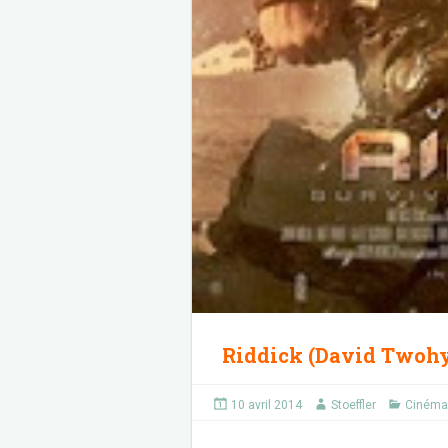
Riddick (David Twohy
10 avril 2014
Stoeffler
Cinéma