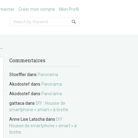
nnecter
Créer mon compte
Mon Profil
→
Commentaires
Stoeffler
dans
Panorama
Akodostef
dans
Panorama
Akodostef
dans
Panorama
gattaca
dans
DIY : Housse de
smartphone « smart » à tirette
Anne Lise Latscha
dans
DIY :
Housse de smartphone « smart » à
tirette