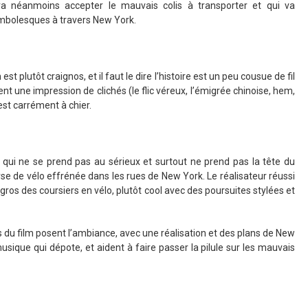
a néanmoins accepter le mauvais colis à transporter et qui va
ambolesques à travers New York.
st plutôt craignos, et il faut le dire l’histoire est un peu cousue de fil
t une impression de clichés (le flic véreux, l’émigrée chinoise, hem,
est carrément à chier.
m qui ne se prend pas au sérieux et surtout ne prend pas la tête du
se de vélo effrénée dans les rues de New York. Le réalisateur réussi
gros des coursiers en vélo, plutôt cool avec des poursuites stylées et
du film posent l’ambiance, avec une réalisation et des plans de New
usique qui dépote, et aident à faire passer la pilule sur les mauvais