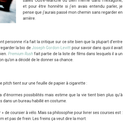
salles Outre-Manche ou bien même dans l’hexagone,
et pour être honnête si j’en avais entendu parler, je
pense que j’aurais passé mon chemin sans regarder en
arrière.
ont personne n’a fait la critique sur ce site bien que la plupart d’entre
 regarder la bio de
Joseph Gordon-Levitt
pour savoir dans quoi il avait
bien.
Premium Rush
fait partie de la liste de films dans lesquels il a un
ison qu’on a décidé de le donner sa chance.
e pitch tient sur une feuille de papier à cigarette :
 a d’énormes possibilités mais estime que la vie tient bien plus qu’à
is dans un bureau habillé en costume.
er » de coursier à vélo. Mais sa philosophie pour livrer ses courses est :
 et pas de frein. Les freins ça veut dire la mort.