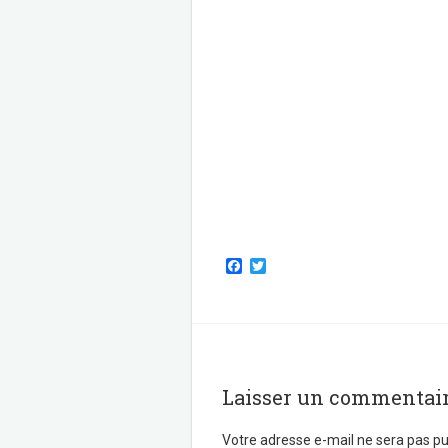
F
T
a
w
c
i
e
t
b
t
o
e
o
r
k
Laisser un commentai
Votre adresse e-mail ne sera pas pu