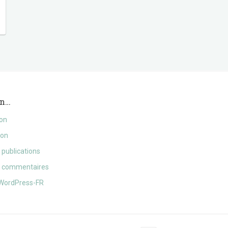
on…
ion
ion
 publications
s commentaires
 WordPress-FR