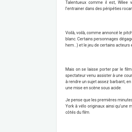
Talentueux comme il est, Wilee v
l’entrainer dans des péripéties roc
Voilà, voilà, comme annoncé le pitch e
blanc. Certains personnages dégagen
hem…) et le jeu de certains acteurs 
Mais on se laisse porter par le fil
spectateur venu assister à une cour
à rendre un sujet assez barbant, en 
une mise en scène sous acide.
Je pense que les premières minutes 
York à vélo originaux ainsi qu’une m
côtés du film.