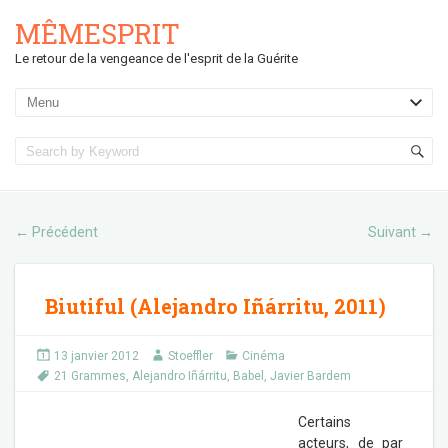
MÊMESPRIT
Le retour de la vengeance de l'esprit de la Guérite
Précédent
Suivant
←
→
Biutiful (Alejandro Iñárritu, 2011)
13 janvier 2012
Stoeffler
Cinéma
21 Grammes
,
Alejandro Iñárritu
,
Babel
,
Javier Bardem
Certains
acteurs, de par