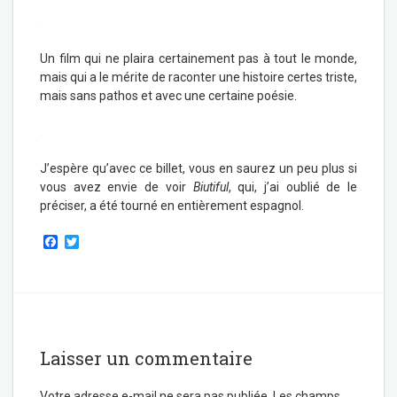
.
Un film qui ne plaira certainement pas à tout le monde,
mais qui a le mérite de raconter une histoire certes triste,
mais sans pathos et avec une certaine poésie.
.
J’espère qu’avec ce billet, vous en saurez un peu plus si
vous avez envie de voir
Biutiful
, qui, j’ai oublié de le
préciser, a été tourné en entièrement espagnol.
F
T
a
w
c
i
e
t
b
t
o
e
o
r
k
Laisser un commentaire
Votre adresse e-mail ne sera pas publiée.
Les champs