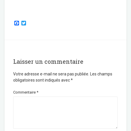
F
T
a
w
c
i
e
t
b
t
o
e
o
r
k
Laisser un commentaire
Votre adresse e-mail ne sera pas publiée.
Les champs
obligatoires sont indiqués avec
*
Commentaire
*