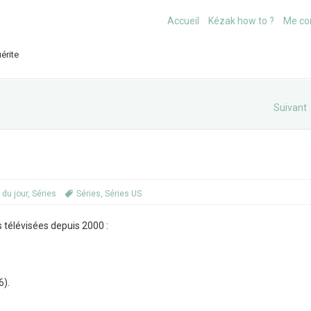
Accueil
Kézak how to ?
Me co
érite
Suivant
 du jour
,
Séries
Séries
,
Séries US
 télévisées depuis 2000 :
6).