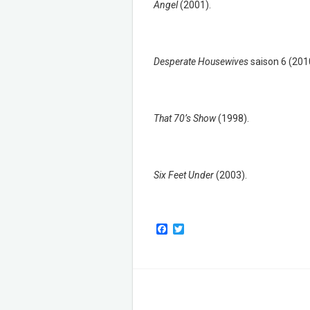
Angel
(2001).
Desperate Housewives
saison 6 (201
That 70’s Show
(1998).
Six Feet Under
(2003).
F
T
a
w
c
i
e
t
b
t
o
e
o
r
k