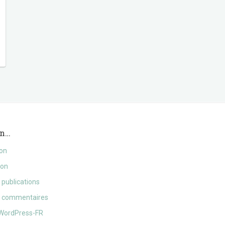
on…
ion
ion
 publications
s commentaires
 WordPress-FR