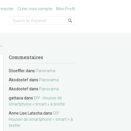
nnecter
Créer mon compte
Mon Profil
→
Commentaires
Stoeffler
dans
Panorama
Akodostef
dans
Panorama
Akodostef
dans
Panorama
gattaca
dans
DIY : Housse de
smartphone « smart » à tirette
Anne Lise Latscha
dans
DIY :
Housse de smartphone « smart » à
tirette