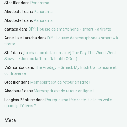
Stoeffler
dans
Panorama
Akodostef
dans
Panorama
Akodostef
dans
Panorama
gattaca
dans
DIY : Housse de smartphone « smart » à tirette
Anne Lise Latscha
dans
DIY : Housse de smartphone « smart » à
tirette
Stef
dans
[La chanson de la semaine] The Day The World Went
Slow/ Le Jour où la Terre Ralentit (GOne)
VaShumba
dans
The Prodigy – Smack My Bitch Up : censure et
controverse
Stoeffler
dans
Memesprit est de retour en ligne !
Akodostef
dans
Memesprit est de retour en ligne !
Langlais Béatrice
dans
Pourquoi ma télé reste-t-elle en veille
quand je l’éteins ?
Méta