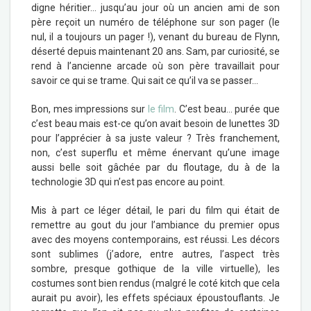
digne héritier… jusqu’au jour où un ancien ami de son
père reçoit un numéro de téléphone sur son pager (le
nul, il a toujours un pager !), venant du bureau de Flynn,
déserté depuis maintenant 20 ans. Sam, par curiosité, se
rend à l’ancienne arcade où son père travaillait pour
savoir ce qui se trame. Qui sait ce qu’il va se passer…
Bon, mes impressions sur
le film
. C’est beau… purée que
c’est beau mais est-ce qu’on avait besoin de lunettes 3D
pour l’apprécier à sa juste valeur ? Très franchement,
non, c’est superflu et même énervant qu’une image
aussi belle soit gâchée par du floutage, du à de la
technologie 3D qui n’est pas encore au point.
Mis à part ce léger détail, le pari du film qui était de
remettre au gout du jour l’ambiance du premier opus
avec des moyens contemporains, est réussi. Les décors
sont sublimes (j’adore, entre autres, l’aspect très
sombre, presque gothique de la ville virtuelle), les
costumes sont bien rendus (malgré le coté kitch que cela
aurait pu avoir), les effets spéciaux époustouflants. Je