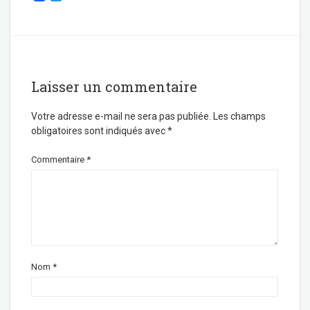
a
w
c
i
e
t
b
t
o
e
o
r
k
Laisser un commentaire
Votre adresse e-mail ne sera pas publiée.
Les champs
obligatoires sont indiqués avec
*
Commentaire
*
Nom
*