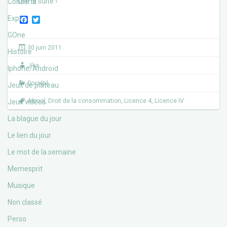
Lire la suite ›
Concerts
Expos
F
T
a
w
c
i
GOne
e
t
30 juin 2011
b
t
Histoire
o
e
Jika
o
r
Iphone/Androïd
k
Société
Jeux de plateau
Alcool
,
Droit de la consommation
,
Licence 4
,
Licence IV
Jeux vidéos
La blague du jour
Le lien du jour
Le mot de la semaine
Memesprit
Musique
Non classé
Perso